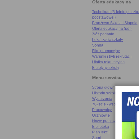
Oferta edukacyjna
Technikum (5-letnie po szko
podstawowej)
Branżowa Szkoła I Stopnia
Oferta edukacyjna (pdf)
Złóż podanie
Lokalizacja szkoły
Sonda
Film promocyjny
Warunki i tryb rekrutacji
Ulotka rekrutacyjna
Biuletyny szkoły
Menu serwisu
Strona główna
Historia szkoły
Wydarzenia
70-lecie - wspomnienia
Pracownicy
Uczniowie
Nowe pracownie
Biblioteka
Plan lekcji
Sport