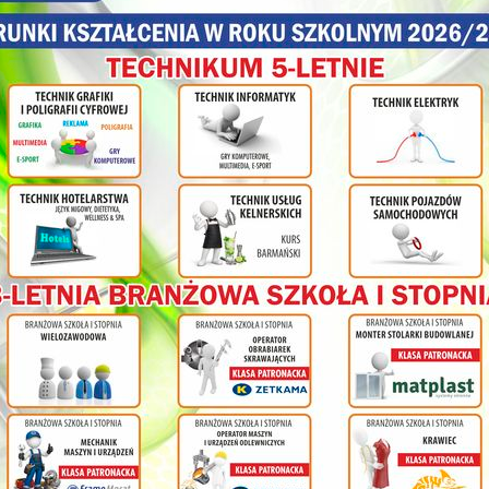
firmy ABB w Kłodzku są także mieszkańcy Nowej Rudy których spotkaliś
olnej
ł
cy na
nia
ym