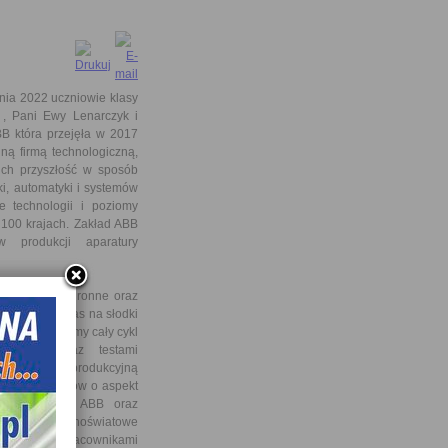
ia 2022 uczniowie klasy
, Pani Ewy Lenarczyk i
BB która przejęła w 2017
ną firmą technologiczną,
 ich przyszłość w sposób
ki, automatyki i systemów
 technologii i poziomy
 100 krajach. Zakład ABB
produkcji aparatury
 okulary ochronne oraz
u. Był też czas na słodki
prześledziliśmy cały cykl
jakości oraz testami
ające linię produkcyjną
tyczną uczniów o aspekt
zawodowych w ABB oraz
ędu na ogólnoświatowe
znaczyć, że pracownikami