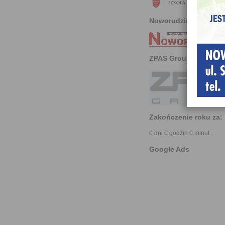
Noworudzianin
ZPAS Group
Zakończenie roku za:
0 dni 0 godzin 0 minut
Google Ads