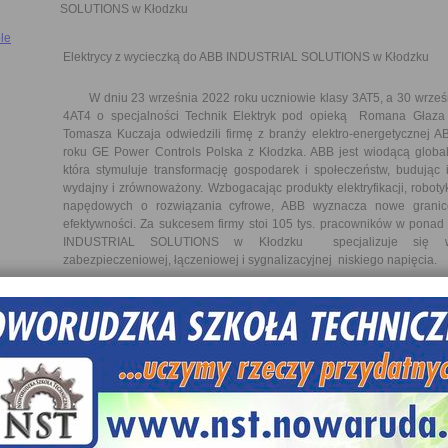
SOLUTIONS w Kłodzku
le
Elektrycy z wycieczką do ABB INDUSTRIAL SOLUTIONS w Kłodzku
W dniu 23 września 2022 roku uczniowie klasy 3AT5, a 30 wrześn
4AT4 o specjalności Technik Elektryk pod opieką Romana Głaza 
Tomasza Kuczaja odwiedzili firmę z branży elektro-energetycznej A
roku GE Power Controls Polska z Kłodzka. ABB jest wiodącą global
która stymuluje transformację gospodarek i społeczeństw, budując
wydajny i zrównoważony. Wzbogacając produkty elektryfikacji, roboty
napędowych o rozwiązania cyfrowe, ABB wyznacza nowe granice
efektywności. Za sukcesem firmy stoi 105 tys. pracowników w ponad
INDUSTRIAL SOLUTIONS w Kłodzku specjalizuje się w 
zabezpieczeniowej, łączeniowej i sygnalizacyjnej niskiego napięcia.
Na początku wycieczki zaopatrzono nas w specjalne obuwie i
zostaliśmy przeszkoleni z zasad BHP obowiązującymi na terenie zakład
poczęstunek i przerwę kawową. Zwiedzaliśmy część produkcyjną gdzie 
produkcyjny poszczególnych wyrobów włącznie z kontrolą 
wytrzymałościowymi jakim poddawane są wszystkie wyroby opuszcz
oraz magazyn wyrobów gotowych. Wyjazd ten wzbogacił wiedzę teore
praktyczny. Zachęcano naszych uczniów do podjęcia staży 
przedstawiono możliwości rozwoju i awansu w firmie ze wzgl
rozmieszczenie zakładów ABB na wszystkich kontynentach. Warto za