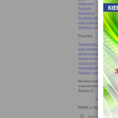
Dokumenty
Konkursy
Wolontariat
Przydatne linki
Lista podręczników
Deklaracja dostępności
Projekty
Zagraniczna mobilność szk
kadry edukacyjnej
Międzypowiatowa droga do
edukacyjnego sukcesu szkó
zawodowych
Wykwalifikowani rzemieślni
lokalnym rynku pracy
Modernizacja kształce
zawodowego na Doln
Śląsku II
PWSZ w Nysie