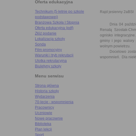
Oferta edukacyjna
Technikum (5-letnie po szkole
Rajd jesienny 2aBSI
podstawowej)
Branżowa Szkoła I Stopnia
Dnia 04 październ
Oferta edukacyjna (pdf)
Renatą Szostak-Ch
Złóż podanie
ognisko integracyjne
Lokalizacja szkoły
gminy i jego walory
Sonda
wolnym powietrzu.
Film promocyjny
Docelowo zostało r
Warunki i tryb rekrutacji
wspomnień. Dla niektó
Ulotka rekrutacyjna
Biuletyny szkoły
Menu serwisu
Strona główna
Historia szkoły
Wydarzenia
70-lecie - wspomnienia
Pracownicy
Uczniowie
Nowe pracownie
Biblioteka
Plan lekcji
Sport