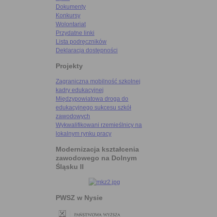
Dokumenty
Konkursy
Wolontariat
Przydatne linki
Lista podręczników
Deklaracja dostępności
Projekty
Zagraniczna mobilność szkolnej
kadry edukacyjnej
Międzypowiatowa droga do
edukacyjnego sukcesu szkół
zawodowych
Wykwalifikowani rzemieślnicy na
lokalnym rynku pracy
Modernizacja kształcenia
zawodowego na Dolnym
Śląsku II
PWSZ w Nysie