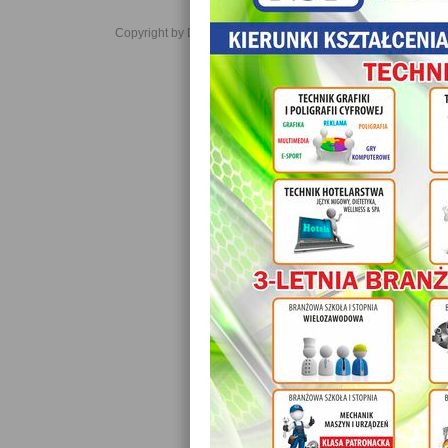
Copyright by Daniel JabĹoĹski 2006-2021. All rights reserved