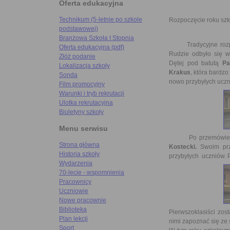
Oferta edukacyjna
Technikum (5-letnie po szkole
Rozpoczęcie roku sz
podstawowej)
Branżowa Szkoła I Stopnia
Tradycyjne rozpocz
Oferta edukacyjna (pdf)
Rudzie odbyło się 
Złóż podanie
Dętej pod batutą
Pa
Lokalizacja szkoły
Krakus
, która bardzo
Sonda
nowo przybyłych uczni
Film promocyjny
Warunki i tryb rekrutacji
Ulotka rekrutacyjna
Biuletyny szkoły
Menu serwisu
Po przemówieniu p
Strona główna
Kostecki.
Swoim prze
Historia szkoły
przybyłych uczniów. P
Wydarzenia
70-lecie - wspomnienia
Pracownicy
Uczniowie
Nowe pracownie
Biblioteka
Pierwszoklasiści zo
Plan lekcji
nimi zapoznać się ze 
Sport