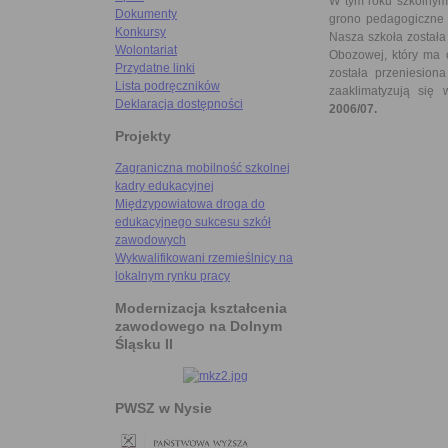
W tym roku szkolnym 
Dokumenty
grono pedagogiczne o
Konkursy
Nasza szkoła został
Wolontariat
Obozowej, który ma 
Przydatne linki
została przeniesion
Lista podręczników
zaaklimatyzują się
Deklaracja dostępności
2006/07.
Projekty
Zagraniczna mobilność szkolnej
kadry edukacyjnej
Międzypowiatowa droga do
edukacyjnego sukcesu szkół
zawodowych
Wykwalifikowani rzemieślnicy na
lokalnym rynku pracy
Modernizacja kształcenia
zawodowego na Dolnym
Śląsku II
PWSZ w Nysie