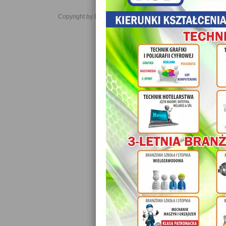
Copyright by Daniel JabĹoĹski 2006-2021. All rights reserved