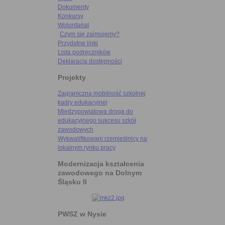
Dokumenty
Konkursy
Wolontariat
Czym się zajmujemy?
Przydatne linki
Lista podręczników
Deklaracja dostępności
Projekty
Zagraniczna mobilność szkolnej
kadry edukacyjnej
Międzypowiatowa droga do
edukacyjnego sukcesu szkół
zawodowych
Wykwalifikowani rzemieślnicy na
lokalnym rynku pracy
Modernizacja kształcenia
zawodowego na Dolnym
Śląsku II
PWSZ w Nysie