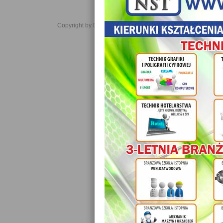
Copyright by Daniel JabĹoĹski 2006-2021. All rights reserved