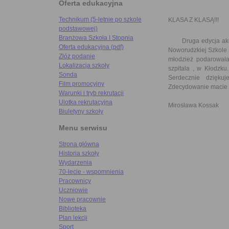
Oferta edukacyjna
Technikum (5-letnie po szkole
KLASA Z KLASĄ!!!
podstawowej)
Branżowa Szkoła I Stopnia
Druga edycja akcji
Oferta edukacyjna (pdf)
Noworudzkiej Szkole 
Złóż podanie
młodzież podarowała 
Lokalizacja szkoły
szpitala , w Kłodzku
Sonda
Serdecznie dzięk
Film promocyjny
Zdecydowanie macie 
Warunki i tryb rekrutacji
Ulotka rekrutacyjna
Mirosława Kossak
Biuletyny szkoły
Menu serwisu
Strona główna
Historia szkoły
Wydarzenia
70-lecie - wspomnienia
Pracownicy
Uczniowie
Nowe pracownie
Biblioteka
Plan lekcji
Sport