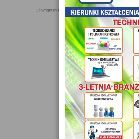
Copyright by Daniel JabĹoĹski 2006-2021. All rights reserved