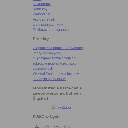
Dokumenty
Konkursy
Wolontariat
Przydatne linki
Lista podręczników
Deklaracja dostępności
Projekty
Zagraniczna mobilność szkolnej
kadry edukacyjnej
Międzypowiatowa droga do
edukacyjnego sukcesu szkół
zawodowych
Wykwalifikowani rzemieślnicy na
lokalnym rynku pracy
Modernizacja kształcenia
zawodowego na Dolnym
Śląsku II
PWSZ w Nysie