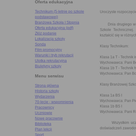
Oferta edukacyjna
Technikum (5-letnie po szkole
Uroczyste rozpoczęci
podstawowej)
Branżowa Szkoła I Stopnia
Dnia drugiego wrześ
Oferta edukacyjna (pdf)
Szkole Technicznej.
Złóż podanie
kształcić się w różn
Lokalizacja szkoły
Sonda
Klasy Technikum:
Film promocyjny
Warunki i tryb rekrutacji
Klasa 1a T - Technik i
Ulotka rekrutacyjna
Wychowawca: Pani Be
Biuletyny szkoły
Klasa 1b T - Technik 
Wychowawca: Pan Bo
Menu serwisu
Klasy Branżowej Szkoł
Strona główna
Historia szkoły
Klasa 1a BS I
Wydarzenia
Wychowawca: Pan Pio
70-lecie - wspomnienia
Klasa 1b BS I
Pracownicy
Wychowawca: Pani R
Uczniowie
Nowe pracownie
Wszystkim uczniom
Biblioteka
doświadczeń zawodo
Plan lekcji
Sport