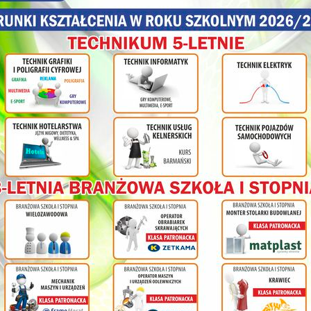
olnej
ł
cy na
nia
ym