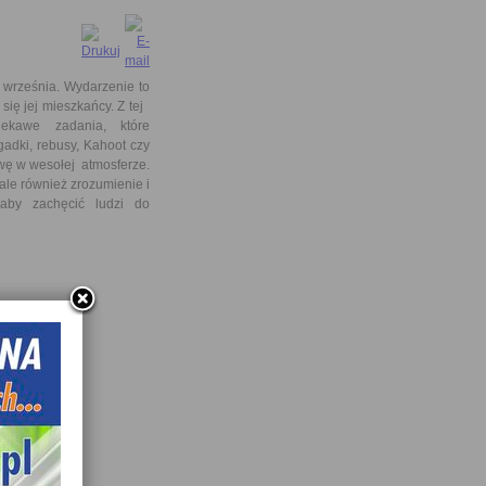
września. Wydarzenie to
się jej mieszkańcy. Z tej
iekawe zadania, które
gadki, rebusy, Kahoot czy
ę w wesołej atmosferze.
ale również zrozumienie i
 aby zachęcić ludzi do