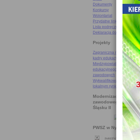
Dokumenty
Konkursy
Wolontariat
Przydatne linki
Lista podręczników
Deklaracja dostępności
Projekty
Zagraniczna mobilność szk
kadry edukacyjnej
Międzypowiatowa droga do
edukacyjnego sukcesu szkó
zawodowych
Wykwalifikowani rzemieślni
lokalnym rynku pracy
Modernizacja kształce
zawodowego na Doln
Śląsku II
PWSZ w Nysie