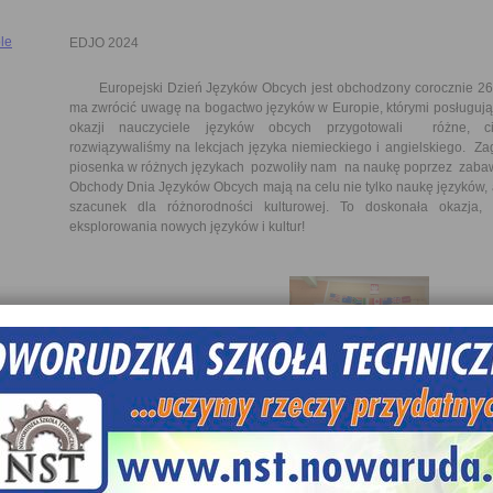
le
EDJO 2024
Europejski Dzień Języków Obcych jest obchodzony corocznie 26 
ma zwrócić uwagę na bogactwo języków w Europie, którymi posługują 
okazji nauczyciele języków obcych przygotowali różne, c
rozwiązywaliśmy na lekcjach języka niemieckiego i angielskiego. Za
piosenka w różnych językach pozwoliły nam na naukę poprzez zabaw
Obchody Dnia Języków Obcych mają na celu nie tylko naukę języków, 
szacunek dla różnorodności kulturowej. To doskonała okazja,
eksplorowania nowych języków i kultur!