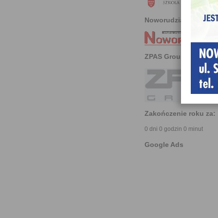
Noworudzianin
ZPAS Group
Zakończenie roku za:
0 dni 0 godzin 0 minut
Google Ads