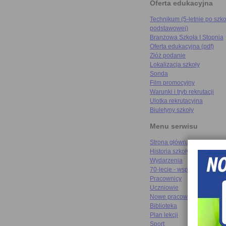
Oferta edukacyjna
Technikum (5-letnie po szko
podstawowej)
Branżowa Szkoła I Stopnia
Oferta edukacyjna (pdf)
Złóż podanie
Lokalizacja szkoły
Sonda
Film promocyjny
Warunki i tryb rekrutacji
Ulotka rekrutacyjna
Biuletyny szkoły
Menu serwisu
Strona główna
Historia szkoły
Wydarzenia
70-lecie - wspomnienia
Pracownicy
Uczniowie
Nowe pracownie
Biblioteka
Plan lekcji
Sport