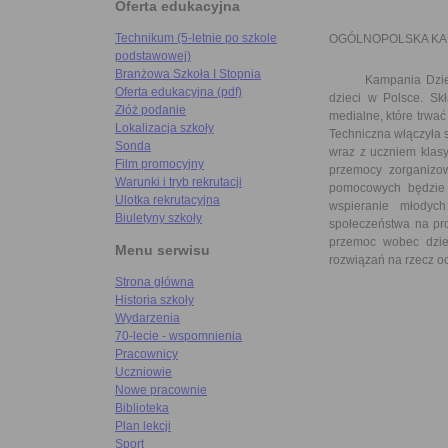
Oferta edukacyjna
Technikum (5-letnie po szkole
OGÓLNOPOLSKA KA
podstawowej)
Branżowa Szkoła I Stopnia
Kampania Dziecińs
Oferta edukacyjna (pdf)
dzieci w Polsce. Sk
Złóż podanie
medialne, które trwa
Lokalizacja szkoły
Techniczna włączyła s
Sonda
wraz z uczniem klasy
Film promocyjny
przemocy zorganizow
Warunki i tryb rekrutacji
pomocowych będzie 
Ulotka rekrutacyjna
wspieranie młodych
Biuletyny szkoły
społeczeństwa na pr
przemoc wobec dziec
Menu serwisu
rozwiązań na rzecz o
Strona główna
Historia szkoły
Wydarzenia
70-lecie - wspomnienia
Pracownicy
Uczniowie
Nowe pracownie
Biblioteka
Plan lekcji
Sport