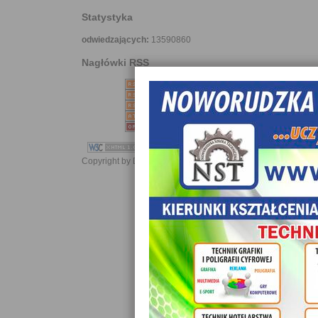
Statystyka
odwiedzających:
13590860
Nagłówki RSS
Copyright by Daniel JabĹoĹski 2006-2021. All rights reserved