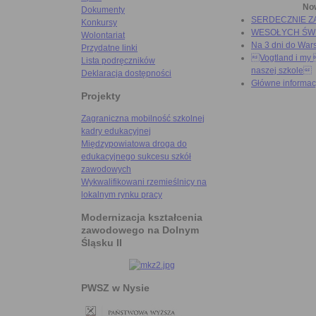
No
Dokumenty
SERDECZNIE 
Konkursy
WESOŁYCH ŚW
Wolontariat
Na 3 dni do War
Przydatne linki
Vogtland i my
Lista podręczników
naszej szkole
Deklaracja dostępności
Główne informac
Projekty
Zagraniczna mobilność szkolnej
kadry edukacyjnej
Międzypowiatowa droga do
edukacyjnego sukcesu szkół
zawodowych
Wykwalifikowani rzemieślnicy na
lokalnym rynku pracy
Modernizacja kształcenia
zawodowego na Dolnym
Śląsku II
PWSZ w Nysie