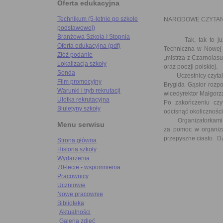
Oferta edukacyjna
Technikum (5-letnie po szkole
NARODOWE CZYTAN
podstawowej)
Branżowa Szkoła I Stopnia
Tak, tak to już 
Oferta edukacyjna (pdf)
Techniczna w Nowej 
Złóż podanie
„mistrza z Czarnolas
Lokalizacja szkoły
oraz poezji polskiej.
Sonda
Uczestnicy czytali w
Film promocyjny
Brygida Gąsior rozpo
Warunki i tryb rekrutacji
wicedyrektor Małgorz
Ulotka rekrutacyjna
Po zakończeniu czyt
Biuletyny szkoły
odcisnąć okoliczności
Organizatorkami był
Menu serwisu
za pomoc w organiza
przepyszne ciasto. D
Strona główna
Historia szkoły
Wydarzenia
70-lecie - wspomnienia
Pracownicy
Uczniowie
Nowe pracownie
Biblioteka
Aktualności
Galeria zdjęć