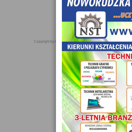
Copyright by Daniel JabĹoĹski 2006-2021. All rights reserved