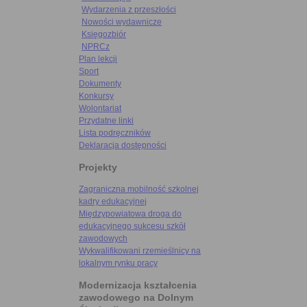
Wydarzenia z przeszłości
Nowości wydawnicze
Księgozbiór
NPRCz
Plan lekcji
Sport
Dokumenty
Konkursy
Wolontariat
Przydatne linki
Lista podręczników
Deklaracja dostępności
Projekty
Zagraniczna mobilność szkolnej
kadry edukacyjnej
Międzypowiatowa droga do
edukacyjnego sukcesu szkół
zawodowych
Wykwalifikowani rzemieślnicy na
lokalnym rynku pracy
Modernizacja kształcenia
zawodowego na Dolnym