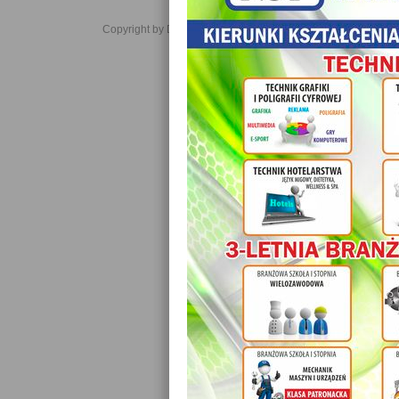
Copyright by Daniel JabĹoĹski 2006-2021. All rights reserved