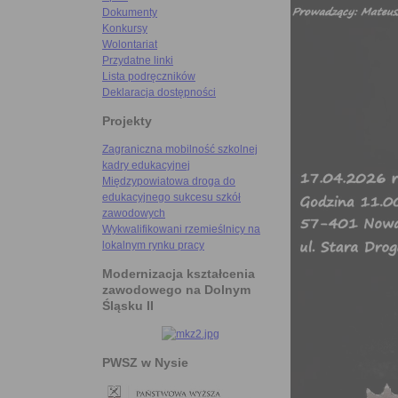
Dokumenty
Konkursy
Wolontariat
Przydatne linki
Lista podręczników
Deklaracja dostępności
Projekty
Zagraniczna mobilność szkolnej
kadry edukacyjnej
Międzypowiatowa droga do
edukacyjnego sukcesu szkół
zawodowych
Wykwalifikowani rzemieślnicy na
lokalnym rynku pracy
Modernizacja kształcenia
zawodowego na Dolnym
Śląsku II
PWSZ w Nysie