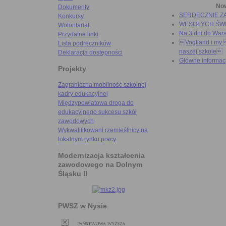
No
Dokumenty
SERDECZNIE Z
Konkursy
WESOŁYCH ŚW
Wolontariat
Na 3 dni do War
Przydatne linki
Vogtland i my 
Lista podręczników
naszej szkole
Deklaracja dostępności
Główne informac
Projekty
Zagraniczna mobilność szkolnej
kadry edukacyjnej
Międzypowiatowa droga do
edukacyjnego sukcesu szkół
zawodowych
Wykwalifikowani rzemieślnicy na
lokalnym rynku pracy
Modernizacja kształcenia
zawodowego na Dolnym
Śląsku II
PWSZ w Nysie