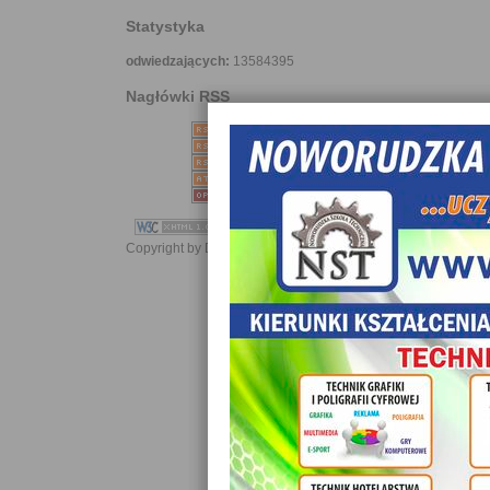
Statystyka
odwiedzających:
13584395
Nagłówki RSS
Copyright by Daniel JabĹoĹski 2006-2021. All rights reserved