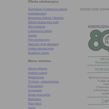
Oferta edukacyjna
Technikum (5-letnie po szkole
SERDECZNIE ZAPR
podstawowej)
Branżowa Szkoła I Stopnia
Oferta edukacyjna (pdf)
Złóż podanie
Lokalizacja szkoły
Sonda
Film promocyjny
Warunki i tryb rekrutacji
Ulotka rekrutacyjna
Biuletyny szkoły
Menu serwisu
Strona główna
Historia szkoły
Wydarzenia
70-lecie - wspomnienia
Pracownicy
Uczniowie
Nowe pracownie
Biblioteka
Plan lekcji
Sport