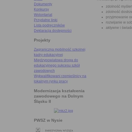
Dokumenty
zdolność myślen
Konkursy
zdolność dostrz
Wolontariat
przyjmowanie od
Przydatne linki
rozwijanie w so
Lista podręczników
aktywne i świa
Deklaracja dostępności
Projekty
Zagraniczna mobilność szkolnej
kadry edukacyjnej
Międzypowiatowa droga do
edukacyjnego sukcesu szkół
zawodowych
Wykwalifikowani rzemieślnicy na
lokalnym rynku pracy
Modernizacja kształcenia
zawodowego na Dolnym
Śląsku II
PWSZ w Nysie