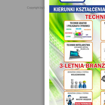
Copyright by Daniel JabĹoĹski 2006-2021. All rights reserved