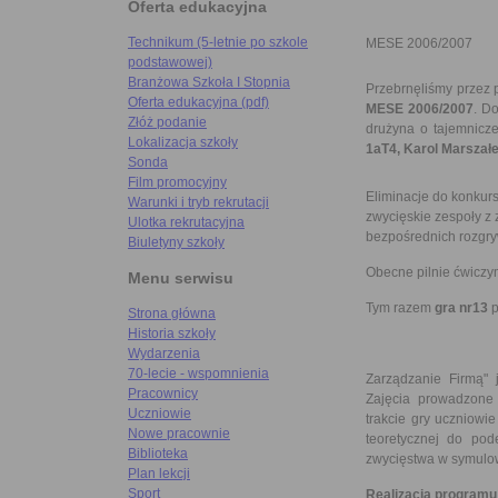
Oferta edukacyjna
Technikum (5-letnie po szkole
MESE 2006/2007
podstawowej)
Branżowa Szkoła I Stopnia
Przebrnęliśmy przez 
Oferta edukacyjna (pdf)
MESE 2006/2007
. D
Złóż podanie
drużyna o tajemnicz
Lokalizacja szkoły
1aT4, Karol Marszał
Sonda
Film promocyjny
Eliminacje do konkurs
Warunki i tryb rekrutacji
zwycięskie zespoły z
Ulotka rekrutacyjna
bezpośrednich rozgry
Biuletyny szkoły
Obecne pilnie ćwiczy
Menu serwisu
Tym razem
gra nr13
p
Strona główna
Historia szkoły
Wydarzenia
70-lecie - wspomnienia
Zarządzanie Firmą"
Pracownicy
Zajęcia prowadzone
Uczniowie
trakcie gry uczniowi
Nowe pracownie
teoretycznej do pod
Biblioteka
zwycięstwa w symulow
Plan lekcji
Sport
Realizacja programu 