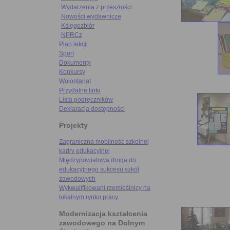
Wydarzenia z przeszłości
Nowości wydawnicze
Księgozbiór
NPRCz
Plan lekcji
Sport
Dokumenty
Konkursy
Wolontariat
Przydatne linki
Lista podręczników
Deklaracja dostępności
Projekty
Zagraniczna mobilność szkolnej
kadry edukacyjnej
Międzypowiatowa droga do
edukacyjnego sukcesu szkół
zawodowych
Wykwalifikowani rzemieślnicy na
lokalnym rynku pracy
Modernizacja kształcenia
zawodowego na Dolnym