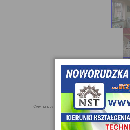
Copyright by Daniel JabĹoĹski 2006-2021. All rights reserved