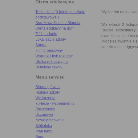
Oferta edukacyjna
Technikum (5-letnie po szkole
Wycieczka na lodowi
podstawowej)
Branżowa Szkoła I Stopnia
We wtorek 2 listop
Oferta edukacyjna (pdf)
Rudzie uczestniczy
Złóż podanie
dwudziestu siedmiu u
Lokalizacja szkoły
Młodzież świetnie się
Sonda
tam zima nie odgrywa 
Film promocyjny
Warunki i tryb rekrutacji
Ulotka rekrutacyjna
Biuletyny szkoły
Menu serwisu
Strona główna
Historia szkoły
Wydarzenia
70-lecie - wspomnienia
Pracownicy
Uczniowie
Nowe pracownie
Biblioteka
Plan lekcji
Sport