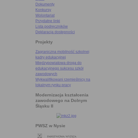
Dokumenty
Konkursy
Wolontariat
Przydatne linki
Lista podręczników
Deklaracja dostępności
Projekty
Zagraniczna mobilność szkolnej
kadry edukacyjnej
Międzypowiatowa droga do
edukacyjnego sukcesu szkół
zawodowych
Wykwalifikowani rzemieślnicy na
lokalnym rynku pracy
Modernizacja kształcenia
zawodowego na Dolnym
Śląsku II
PWSZ w Nysie