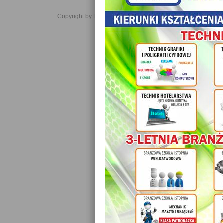
Copyright by Daniel JabĹoĹski 2006-2021. All rights reserved