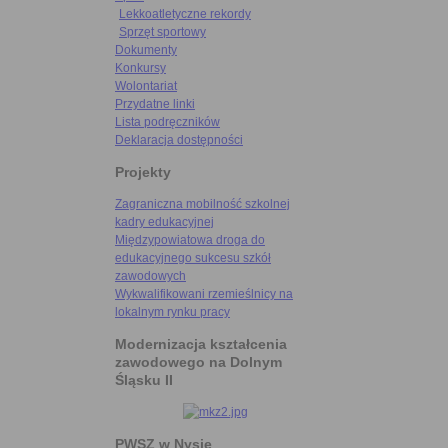
Lekkoatletyczne rekordy
Sprzęt sportowy
Dokumenty
Konkursy
Wolontariat
Przydatne linki
Lista podręczników
Deklaracja dostępności
Projekty
Zagraniczna mobilność szkolnej
kadry edukacyjnej
Międzypowiatowa droga do
edukacyjnego sukcesu szkół
zawodowych
Wykwalifikowani rzemieślnicy na
lokalnym rynku pracy
Modernizacja kształcenia
zawodowego na Dolnym
Śląsku II
PWSZ w Nysie