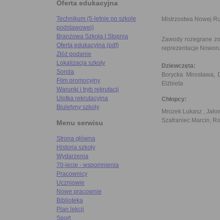
Oferta edukacyjna
Technikum (5-letnie po szkole
Mistrzostwa Nowej Ru
podstawowej)
Branżowa Szkoła I Stopnia
Zawody rozegrane zos
Oferta edukacyjna (pdf)
reprezentacje Noworud
Złóż podanie
Lokalizacja szkoły
Dziewczęta:
Sonda
Borycka Mirosława, 
Film promocyjny
Elżbieta
Warunki i tryb rekrutacji
Ulotka rekrutacyjna
Chłopcy:
Biuletyny szkoły
Mrozek Lukasz , Jałow
Szafraniec Marcin, Ro
Menu serwisu
Strona główna
Historia szkoły
Wydarzenia
70-lecie - wspomnienia
Pracownicy
Uczniowie
Nowe pracownie
Biblioteka
Plan lekcji
Sport