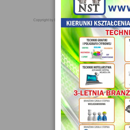
Copyright by Daniel JabĹoĹski 2006-2021. All rights reserved