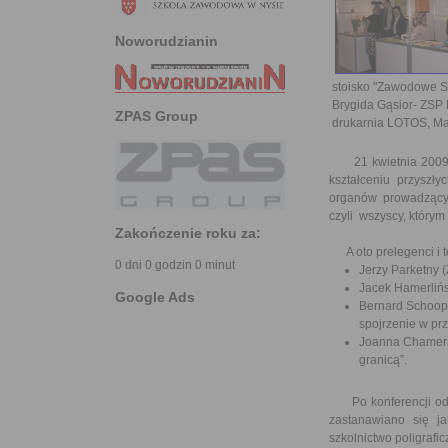
Noworudzianin
stoisko "Zawodowe Sz
Brygida Gąsior- ZSP
ZPAS Group
drukarnia LOTOS, Ma
21 kwietnia 2009 r.
kształceniu przyszły
organów prowadzących
czyli wszyscy, którym
Zakończenie roku za:
A oto prelegenci i t
0 dni 0 godzin 0 minut
Jerzy Parketny 
Jacek Hamerlińs
Google Ads
Bernard Schoop 
spojrzenie w pr
Joanna Chamera
granicą”.
Po konferencji odbył
zastanawiano się ja
szkolnictwo poligrafic