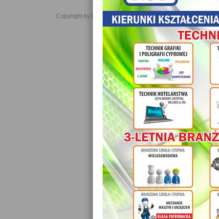
Copyright by Daniel JabĹoĹski 2006-2021. All rights reserved