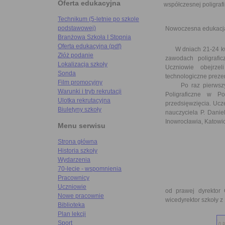
Oferta edukacyjna
współczesnej poligrafi
Technikum (5-letnie po szkole
podstawowej)
Nowoczesna edukacja
Branżowa Szkoła I Stopnia
Oferta edukacyjna (pdf)
W dniach 21-24 kwie
Złóż podanie
zawodach poligrafi
Lokalizacja szkoły
Uczniowie obejrze
Sonda
technologiczne preze
Film promocyjny
Po raz pierwszy sw
Warunki i tryb rekrutacji
Poligraficzne w Po
Ulotka rekrutacyjna
przedsięwzięcia. Ucz
Biuletyny szkoły
nauczyciela P. Danie
Inowrocławia, Katowi
Menu serwisu
Strona główna
Historia szkoły
Wydarzenia
70-lecie - wspomnienia
Pracownicy
Uczniowie
od prawej dyrektor
Nowe pracownie
wicedyrektor szkoły z
Biblioteka
Plan lekcji
Sport