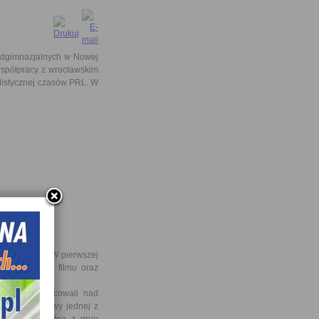
adgimnazjalnych w Nowej
spółpracy z wrocławskim
alistycznej czasów PRL. W
II TP, III TT. W pierwszej
zez projekcję filmu oraz
czniowie pracowali nad
ego przebudowy jednej z