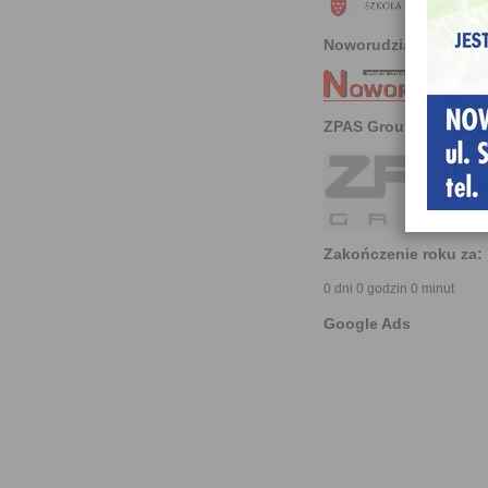
Noworudzianin
ZPAS Group
Zakończenie roku za:
0 dni 0 godzin 0 minut
Google Ads