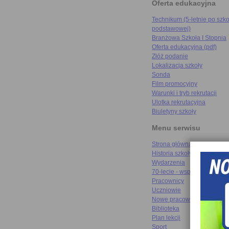
Oferta edukacyjna
Technikum (5-letnie po szko
podstawowej)
Branżowa Szkoła I Stopnia
Oferta edukacyjna (pdf)
Złóż podanie
Lokalizacja szkoły
Sonda
Film promocyjny
Warunki i tryb rekrutacji
Ulotka rekrutacyjna
Biuletyny szkoły
Menu serwisu
Strona główna
Historia szkoły
Wydarzenia
70-lecie - wspomnienia
Pracownicy
Uczniowie
Nowe pracownie
Biblioteka
Plan lekcji
Sport