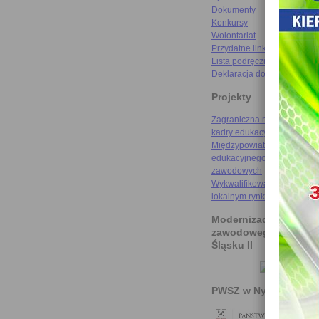
Dokumenty
Konkursy
Wolontariat
Przydatne linki
Lista podręczników
Deklaracja dostępności
Projekty
Zagraniczna mobilność szk
kadry edukacyjnej
Międzypowiatowa droga do
edukacyjnego sukcesu szkó
zawodowych
Wykwalifikowani rzemieślni
lokalnym rynku pracy
Modernizacja kształce
zawodowego na Doln
Śląsku II
PWSZ w Nysie