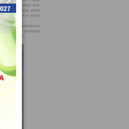
po wojnie, jedna z grup
 plakaty i malarstwo oraz
iowych wychodzili przed
zniowie szukali w swych
 tradycyjnie prowadzonych
zymi, ciekawie prowadzą
ków warsztatów.