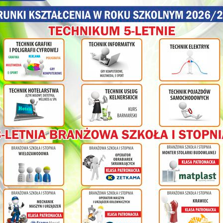
tras w Warszawie, analizę dwóch piosenek o odbudowie stolicy 
pracowała nad różnymi gatunkami literackimi, inne miały do analizy
architekturę miejską. Po przygotowaniu się członkowie grup zadan
publiczność i przedstawiali wyniki swej pracy. W podsumowaniu uc
wypowiedziach propagandowych elementów różnych dziedzin sztuki.
Zajęcia takie jak „Lekcje z IPN-em” są dla młodzieży odskocznią od
lekcji, edukatorzy dysponują interesującymi materiałami pomocnic
zajęcia, zachęcają do pracy w grupach i angażują wszystkich uczestni
olnej
ł
cy na
nia
ym