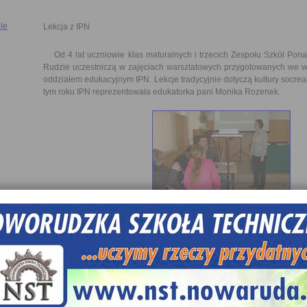
le
Lekcja z IPN
Od 4 lat uczniowie klas maturalnych i trzecich Zespołu Szkół Pon
Rudzie uczestniczą w zajęciach warsztatowych przygotowanych we w
oddziałem edukacyjnym IPN. Lekcje tradycyjnie dotyczą kultury socre
tym roku IPN reprezentowała edukatorka pani Monika Rozenek.
W zajęciach tegorocznych uczestniczyli uczniowie klas IV TP, IV TT, I
części warsztatów zostali wprowadzeni z zagadnienie i epokę, popr
prezentację multimedialną dotyczącą roli kultury w czasach PRL.
W drugiej części nastąpił podział na 6 grup zadaniowych. U
propagandowym znaczeniem kultury poprzez analizę filmu dotycząc