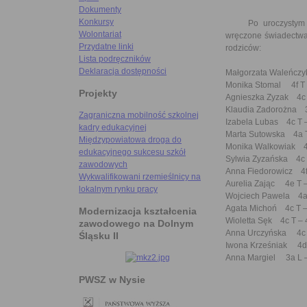
Dokumenty
Konkursy
Po uroczystym prz
Wolontariat
wręczone świadectwa i
Przydatne linki
rodziców:
Lista podręczników
Deklaracja dostępności
Małgorzata Waleńczyk
Monika Stomal 4f T 
Projekty
Agnieszka Zyzak 4c 
Klaudia Zadorożna 3
Zagraniczna mobilność szkolnej
Izabela Lubas 4c T 
kadry edukacyjnej
Marta Sutowska 4a T
Międzypowiatowa droga do
Monika Walkowiak 4f
edukacyjnego sukcesu szkół
Sylwia Zyzańska 4c 
zawodowych
Anna Fiedorowicz 4f 
Wykwalifikowani rzemieślnicy na
Aurelia Zając 4e T –
lokalnym rynku pracy
Wojciech Pawela 4a 
Agata Michoń 4c T –
Modernizacja kształcenia
Wioletta Sęk 4c T – 
zawodowego na Dolnym
Anna Urczyńska 4c 
Śląsku II
Iwona Krześniak 4d 
Anna Margiel 3a L –
PWSZ w Nysie