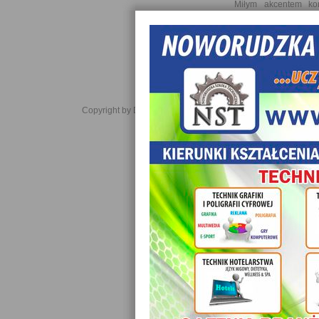
Miłym akcentem ko
przesłaniem ,,Sztuka
szczęście i słodkim
pożegnania ze swoim
tylko teraz zanucić w r
Oprac. mgr Urszula S
Copyright by Daniel JabĹoĹski 2006-2021. All rights reserved