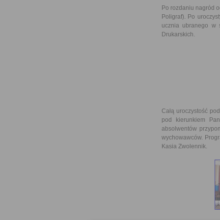
Po rozdaniu nagród o
Poligraf). Po uroczy
ucznia ubranego w s
Drukarskich.
Całą uroczystość pod
pod kierunkiem Pan
absolwentów przypom
wychowawców. Progra
Kasia Zwolennik.