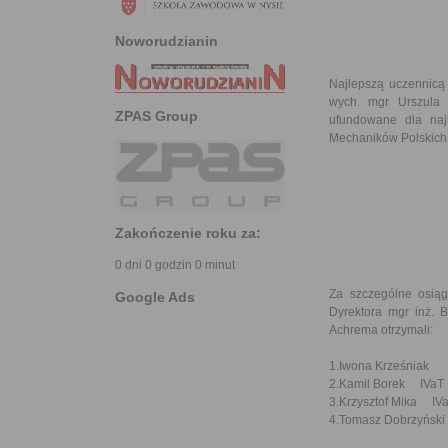
Noworudzianin
Najlepszą uczennicą 
wych. mgr Urszula S
ZPAS Group
ufundowane dla naj
Mechaników Polskich
Zakończenie roku za:
0 dni 0 godzin 0 minut
Za szczególne osiąg
Google Ads
Dyrektora mgr inż. 
Achrema otrzymali:
1.Iwona Krześniak 
2.Kamil Borek IVaT
3.Krzysztof Mika IV
4.Tomasz Dobrzyński