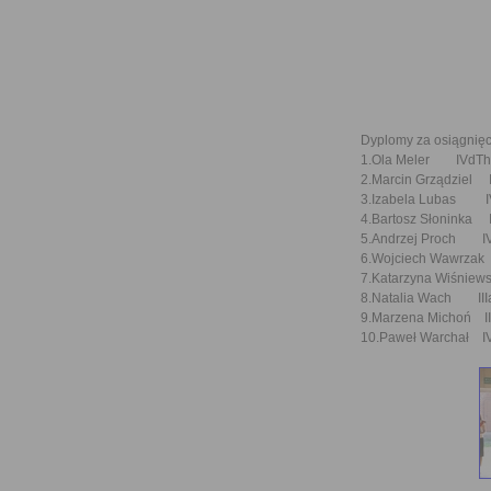
Dyplomy za osiągnięc
1.Ola Meler IVdTh
2.Marcin Grządziel 
3.Izabela Lubas I
4.Bartosz Słoninka
5.Andrzej Proch I
6.Wojciech Wawrzak
7.Katarzyna Wiśniews
8.Natalia Wach III
9.Marzena Michoń II
10.Paweł Warchał I