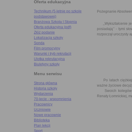
Oferta edukacyjna
Technikum (5-letnie po szkole
Pożegnanie Absolwe
podstawowej)
Branżowa Szkoła I Stopnia
,,Wykształcenie jest
Oferta edukacyjna (pdf)
posiadają’’ - tymi s
Złóż podanie
rozpoczął uroczysty 
Lokalizacja szkoły
Sonda
Film promocyjny
Warunki i tryb rekrutacji
Ulotka rekrutacyjna
Biuletyny szkoły
Menu serwisu
Po latach ciężkiej i
Strona główna
ważne życiowe decyzje
Historia szkoły
Swoich kolegów żeg
Wydarzenia
Renaty Łomnickiej, mg
70-lecie - wspomnienia
Pracownicy
Uczniowie
Nowe pracownie
Biblioteka
Plan lekcji
Sport