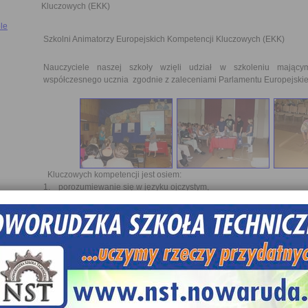
Kluczowych (EKK)
le
Szkolni Animatorzy Europejskich Kompetencji Kluczowych (EKK)
Nauczyciele naszej szkoły wzięli udział w szkoleniu mający
współczesnego ucznia zgodnie z zaleceniami Parlamentu Europejski
Kluczowych kompetencji jest osiem:
1. porozumiewanie się w języku ojczystym,
2. porozumiewanie się w językach obcych,
3. kompetencje matematyczne i naukowo-techniczne,
4. kompetencje informatyczne,
5. umiejętność uczenia się,
6. kompetencje społeczne i obywatelskie,
7. inicjatywność i przedsiębiorczość,
8. świadomość i ekspresja kulturalna.
Uczestnicy:
1. Marta Augustynowska- Klincewicz,