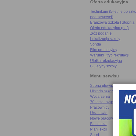
Oferta edukacyjna
Technikum (5-letnie po szko
podstawowej)
Branżowa Szkoła I Stopnia
Oferta edukacyjna (pdf)
Złóż podanie
Lokalizacja szkoły
Sonda
Film promocyjny
Warunki i tryb rekrutacji
Ulotka rekrutacyjna
Biuletyny szkoły
Menu serwisu
Strona główna
Historia szkoły
Wydarzenia
70-lecie - wspomnienia
Pracownicy
Uczniowie
Nowe pracownie
Biblioteka
Plan lekcji
Sport