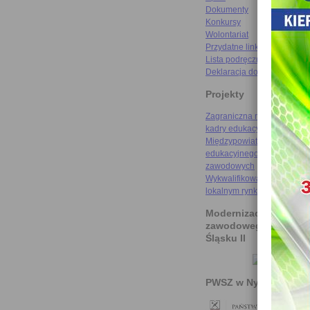
Dokumenty
Konkursy
Wolontariat
Przydatne linki
Lista podręczników
Deklaracja dostępności
Projekty
Zagraniczna mobilność szk
kadry edukacyjnej
Międzypowiatowa droga do
edukacyjnego sukcesu szkó
zawodowych
Wykwalifikowani rzemieślni
lokalnym rynku pracy
Modernizacja kształce
zawodowego na Doln
Śląsku II
PWSZ w Nysie