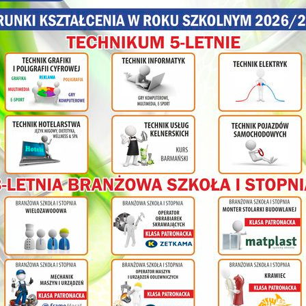
2. Małgorzata Bąk,
3. Sylwia Dajczer- Gałczyńska,
4. Mariusz Litwiński,
5. Konrad Kałwak.
Szkolenie wyposażyło uczestników w umiejętności animatorskie, które
skuteczne upowszechnianie EKK wśród nauczycieli w swoich placówk
Oprac. m
olnej
ł
cy na
nia
ym