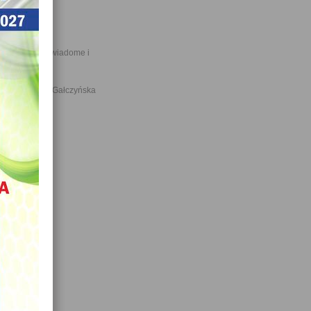
 umożliwiają świadome i
ach.
gr S. Dajczer- Gałczyńska