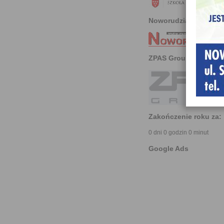
Noworudzianin
ZPAS Group
Zakończenie roku za:
0 dni 0 godzin 0 minut
Google Ads