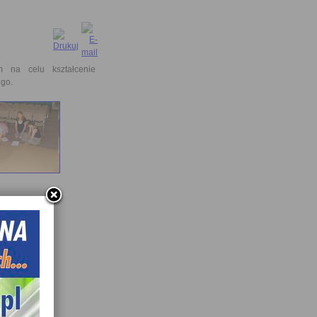
m na celu kształcenie
ego.