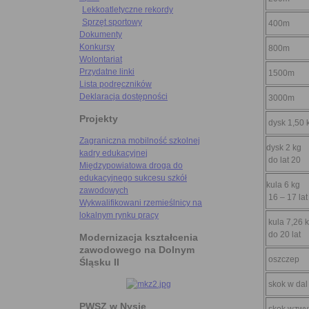
Lekkoatletyczne rekordy
Sprzęt sportowy
400m
Dokumenty
Konkursy
800m
Wolontariat
Przydatne linki
1500m
Lista podręczników
Deklaracja dostępności
3000m
Projekty
dysk 1,50 
Zagraniczna mobilność szkolnej
dysk 2 kg
kadry edukacyjnej
do lat 20
Międzypowiatowa droga do
edukacyjnego sukcesu szkół
kula 6 kg
zawodowych
16 – 17 lat
Wykwalifikowani rzemieślnicy na
lokalnym rynku pracy
kula 7,26 
do 20 lat
Modernizacja kształcenia
zawodowego na Dolnym
oszczep
Śląsku II
skok w dal
PWSZ w Nysie