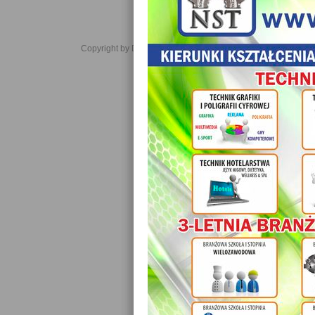
Copyright by Daniel JabĹoĹski 2006-2021. All rights reserved