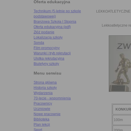
Oferta edukacyjna
Technikum (5-letnie po szkole
LEKKOATLETYCZNE
podstawowej)
Branżowa Szkoła I Stopnia
Lekkoatletyczne r
Oferta edukacyjna (pdf)
Złóż podanie
Lokalizacja szkoły
Sonda
Film promocyjny
Warunki i tryb rekrutacji
Ulotka rekrutacyjna
Biuletyny szkoły
Menu serwisu
Strona główna
Historia szkoły
Wydarzenia
70-lecie - wspomnienia
Pracownicy
Uczniowie
KONKUR
Nowe pracownie
Biblioteka
100m
Plan lekcji
Sport
200m