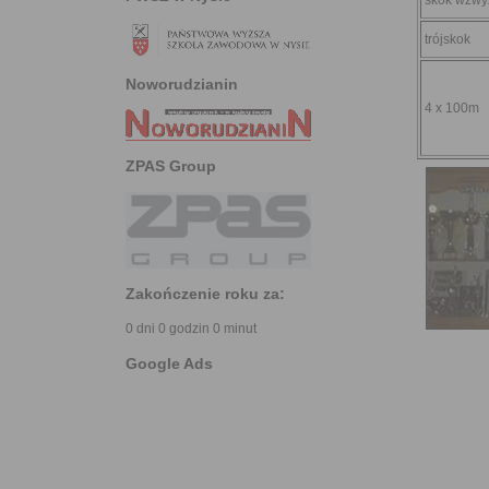
skok wzwy
trójskok
Noworudzianin
4 x 100m
ZPAS Group
Zakończenie roku za:
0 dni 0 godzin 0 minut
Google Ads