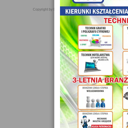
Copyright by Daniel JabĹoĹski 2006-2021. All rights reserved