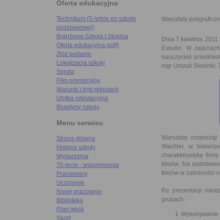
Oferta edukacyjna
Technikum (5-letnie po szkole
Warsztaty poligraficz
podstawowej)
Branżowa Szkoła I Stopnia
Dnia 7 kwietnia 2011 r
Oferta edukacyjna (pdf)
Eukalin. W zajęciach
Złóż podanie
nauczycieli przedmi
Lokalizacja szkoły
mgr Urszuli Słoninki. 
Sonda
Film promocyjny
Warunki i tryb rekrutacji
Ulotka rekrutacyjna
Biuletyny szkoły
Menu serwisu
Warsztaty rozpoczął
Strona główna
Wachler, w towarzys
Historia szkoły
charakterystykę firmy
Wydarzenia
klejów. Na podstawie
70-lecie - wspomnienia
klejów w zależności o
Pracownicy
Uczniowie
Po prezentacji młodz
Nowe pracownie
grupach:
Biblioteka
Plan lekcji
Wykonywanie o
Sport