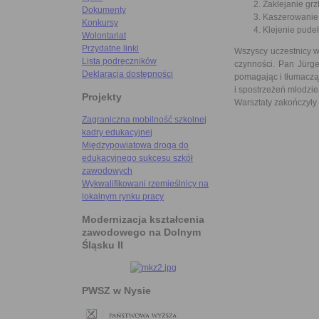
Zaklejanie grzb
Dokumenty
Kaszerowanie
Konkursy
Klejenie pudeł
Wolontariat
Przydatne linki
Wszyscy uczestnicy w
Lista podręczników
czynności. Pan Jürg
Deklaracja dostępności
pomagając i tłumacz
i spostrzeżeń młodzie
Projekty
Warsztaty zakończyły
Zagraniczna mobilność szkolnej
kadry edukacyjnej
Międzypowiatowa droga do
edukacyjnego sukcesu szkół
zawodowych
Wykwalifikowani rzemieślnicy na
lokalnym rynku pracy
Modernizacja kształcenia
zawodowego na Dolnym
Śląsku II
PWSZ w Nysie