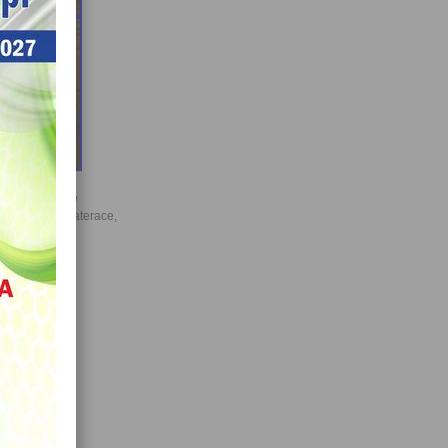
rybunami, salę
mnastyczne, materace,