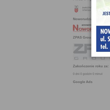
Noworudzianin
ZPAS Group
Zakończenie roku za:
0 dni 0 godzin 0 minut
Google Ads