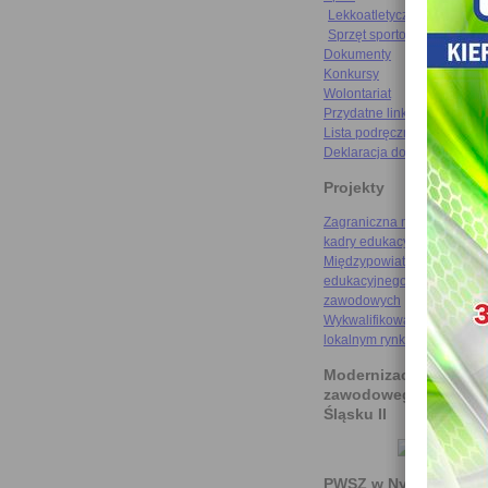
Lekkoatletyczne rekordy
Sprzęt sportowy
Dokumenty
Konkursy
Wolontariat
Przydatne linki
Lista podręczników
Deklaracja dostępności
Projekty
Zagraniczna mobilność szk
kadry edukacyjnej
Międzypowiatowa droga do
edukacyjnego sukcesu szkó
zawodowych
Wykwalifikowani rzemieślni
lokalnym rynku pracy
Modernizacja kształce
zawodowego na Doln
Śląsku II
PWSZ w Nysie