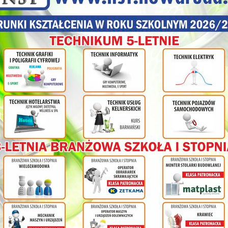
Ma również do swojej dyspozycji pełnowymiarowy stadion sportowy z t
olnej
gimnastyczną wyposażoną w kosze, drabinki, ścianę płaczu, drążki gi
stoły do tenisa stołowego.
ł
cy na
nia
ym