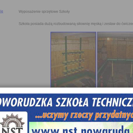
le
Wyposażenie sprzętowe Szkoły
Szkoła posiada dużą rozbudowaną siłownię męską i zestaw do ćwiczeń d