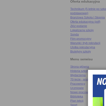
Oferta edukacyjna
Technikum (5-letnie po szko
podstawowej)
Branżowa Szkoła I Stopnia
Oferta edukacyjna (pdf)
Złóż podanie
Lokalizacja szkoły
Sonda
Film promocyjny
Warunki i tryb rekrutacji
Ulotka rekrutacyjna
Biuletyny szkoły
Menu serwisu
Strona główna
Historia szkoły
Wydarzenia
70-lecie - wspomnienia
Pracownicy
Uczniowie
Nowe pracownie
Biblioteka
Plan lekcji
Sport