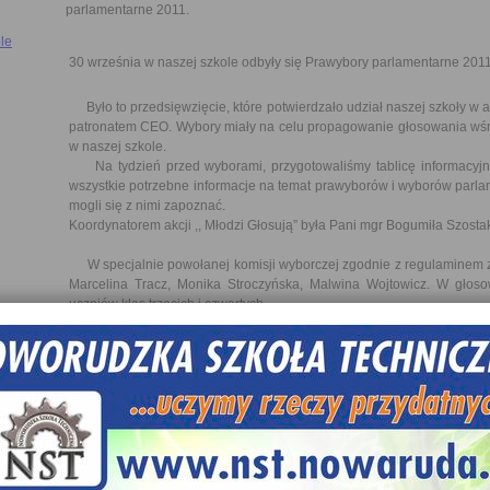
parlamentarne 2011.
le
30 września w naszej szkole odbyły się Prawybory parlamentarne 2011
Było to przedsięwzięcie, które potwierdzało udział naszej szkoły w a
patronatem CEO. Wybory miały na celu propagowanie głosowania wśr
w naszej szkole.
Na tydzień przed wyborami, przygotowaliśmy tablicę informacyjną,
wszystkie potrzebne informacje na temat prawyborów i wyborów parla
mogli się z nimi zapoznać.
Koordynatorem akcji ,, Młodzi Głosują” była Pani mgr Bogumiła Szosta
W specjalnie powołanej komisji wyborczej zgodnie z regulaminem za
Marcelina Tracz, Monika Stroczyńska, Malwina Wojtowicz. W głoso
uczniów klas trzecich i czwartych.
Wybory w naszej szkole poprzedzone były akcją plakatową nawołują
głosowaniu. Odbyły się także lekcje podczas których uczniowie dowi
dlaczego warto iść na wybory oraz zapoznali się z programam
Wyborczych z naszego województwa. W przygotowanym lokalu wybor
głosy na wybrane komitety wyborcze.
Uczestnicząc w akcji "Młodzi Głosują" chcemy przygotowa
świadomych decyzji w Wyborach Parlamentarnych 9 października 201