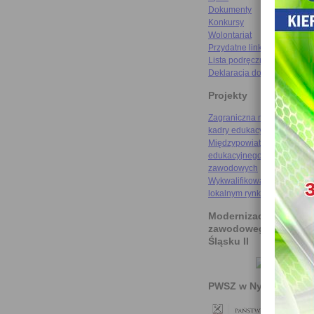
Dokumenty
Konkursy
Wolontariat
Przydatne linki
Lista podręczników
Deklaracja dostępności
Projekty
Zagraniczna mobilność szk
kadry edukacyjnej
Międzypowiatowa droga do
edukacyjnego sukcesu szkó
zawodowych
Wykwalifikowani rzemieślni
lokalnym rynku pracy
Modernizacja kształce
zawodowego na Doln
Śląsku II
PWSZ w Nysie