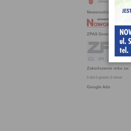
Noworudzianin
ZPAS Group
Zakończenie roku za:
0 dni 0 godzin 0 minut
Google Ads