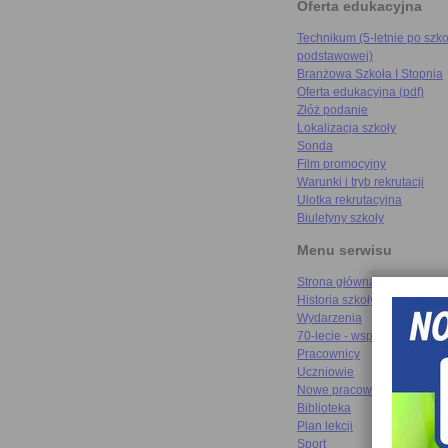
Oferta edukacyjna
Technikum (5-letnie po szko
podstawowej)
Branżowa Szkoła I Stopnia
Oferta edukacyjna (pdf)
Złóż podanie
Lokalizacja szkoły
Sonda
Film promocyjny
Warunki i tryb rekrutacji
Ulotka rekrutacyjna
Biuletyny szkoły
Menu serwisu
Strona główna
Historia szkoły
Wydarzenia
70-lecie - wspomnienia
Pracownicy
Uczniowie
Nowe pracownie
Biblioteka
Plan lekcji
Sport