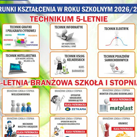
olnej
ł
cy na
nia
ym