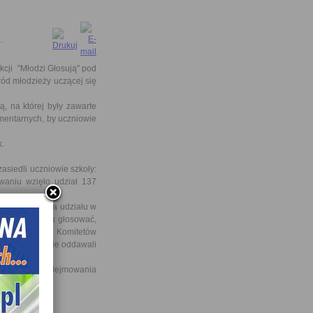
.
kcji "Młodzi Głosują" pod
ód młodzieży uczącej się
 na której były zawarte
mentarnych, by uczniowie
k.
siedli uczniowie szkoły:
waniu wzięło udział 137
cą do wzięcia udziału w
edzieli się jak głosować,
i wyborczymi Komitetów
czym uczniowie oddawali
ć się do podejmowania
1.