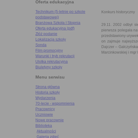
Oferta edukacyjna
Technikum (5-letnie po szkole
Konkurs historyczny
podstawowej)
Branżowa Szkoła I Stopnia
29.11. 2002 odbył si
Oferta edukacyjna (pdf)
pierwsza polegała na
Złóż podanie
przedstawiony urywek 
Lokalizacja szkoły
on zajmuje najwyższe
Sonda
Dajczer – Gałczyńska
Film promocyjny
Marcinkowskiej i mgr
Warunki i tryb rekrutacji
Ulotka rekrutacyjna
Biuletyny szkoły
Menu serwisu
Strona główna
Historia szkoły
Wydarzenia
70-lecie - wspomnienia
Pracownicy
Uczniowie
Nowe pracownie
Biblioteka
Aktualności
Galeria zdjęć