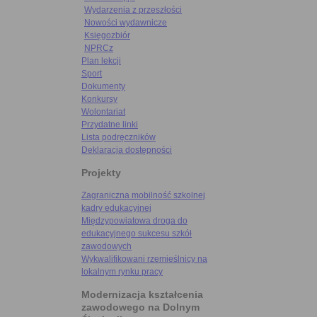
Wydarzenia z przeszłości
Nowości wydawnicze
Księgozbiór
NPRCz
Plan lekcji
Sport
Dokumenty
Konkursy
Wolontariat
Przydatne linki
Lista podręczników
Deklaracja dostępności
Projekty
Zagraniczna mobilność szkolnej
kadry edukacyjnej
Międzypowiatowa droga do
edukacyjnego sukcesu szkół
zawodowych
Wykwalifikowani rzemieślnicy na
lokalnym rynku pracy
Modernizacja kształcenia
zawodowego na Dolnym