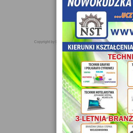
Copyright by Daniel JabĹoĹski 2006-2021. All rights reserved