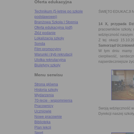
Oferta edukacyjna
Technikum (5-letnie po szkole
ŚWIĘTO EDUKACJI
podstawowej)
Branżowa Szkoła I Stopnia
14 X, przypada Dzi
Oferta edukacyjna (pdf)
pracowników szkoły, 
Złóż podanie
wdzięczność naszym
Lokalizacja szkoły
Z tej okazji 15.10.
Sonda
Samorząd Uczniows
Film promocyjny
W tym dniu mamy o
Warunki i tryb rekrutacji
cierpliwość, serde
Ulotka rekrutacyjna
najserdeczniejsze życ
Biuletyny szkoły
Menu serwisu
Strona główna
Historia szkoły
Wydarzenia
70-lecie - wspomnienia
Pracownicy
Swoją wdzięczność wy
Uczniowie
Dyrekcji naszej szkoł
Nowe pracownie
Biblioteka
Plan lekcji
Sport