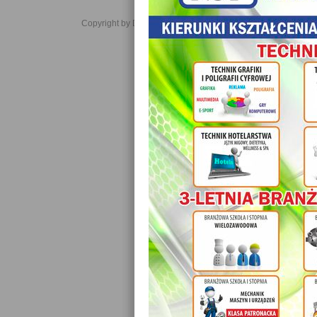
Copyright by Daniel JabĹoĹski 2006-2021. All rights reserved