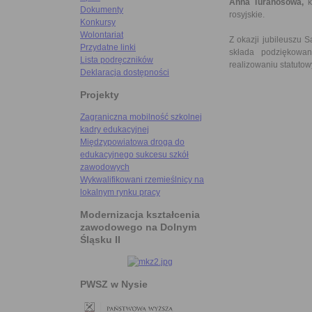
Anna Turanosowa,
k
Dokumenty
rosyjskie.
Konkursy
Wolontariat
Z okazji jubileuszu
Przydatne linki
składa podziękowan
Lista podręczników
realizowaniu statutow
Deklaracja dostępności
Projekty
Zagraniczna mobilność szkolnej
kadry edukacyjnej
Międzypowiatowa droga do
edukacyjnego sukcesu szkół
zawodowych
Wykwalifikowani rzemieślnicy na
lokalnym rynku pracy
Modernizacja kształcenia
zawodowego na Dolnym
Śląsku II
PWSZ w Nysie