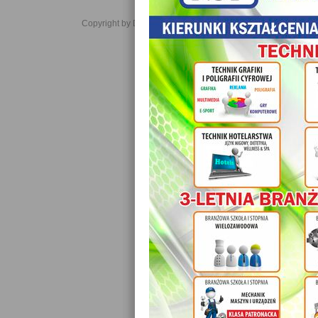
Copyright by Daniel JabĹoĹski 2006-2021. All rights reserved