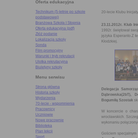
Oferta edukacyjna
Technikum (5-letnie po szkole
20-lecie Klubu Inicja
podstawowej)
Branżowa Szkoła I Stopnia
23.11.2012r. Klub In
Oferta edukacyjna (pdf)
1992r. świętował swo
Złóż podanie
języka Esperanto.Z t
Lokalizacja szkoły
Kłodzkiej.
Sonda
Film promocyjny
Warunki i tryb rekrutacji
Ulotka rekrutacyjna
Biuletyny szkoły
Menu serwisu
Strona główna
Delegacja Samorząd
Historia szkoły
Dąbrowska(2bT), Do
Wydarzenia
Bogumiłą Szostak
sk
70-lecie - wspomnienia
Pracownicy
W koncercie o charak
Uczniowie
wrocławskich. Szcze
Nowe pracownie
wykonaniu połączonyc
Biblioteka
Plan lekcji
Gościem specjalnym 
Sport