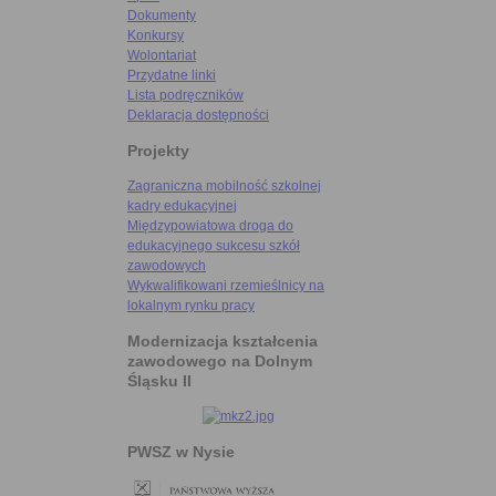
Dokumenty
Konkursy
Wolontariat
Przydatne linki
Lista podręczników
Deklaracja dostępności
Projekty
Zagraniczna mobilność szkolnej
kadry edukacyjnej
Międzypowiatowa droga do
edukacyjnego sukcesu szkół
zawodowych
Wykwalifikowani rzemieślnicy na
lokalnym rynku pracy
Modernizacja kształcenia
zawodowego na Dolnym
Śląsku II
PWSZ w Nysie