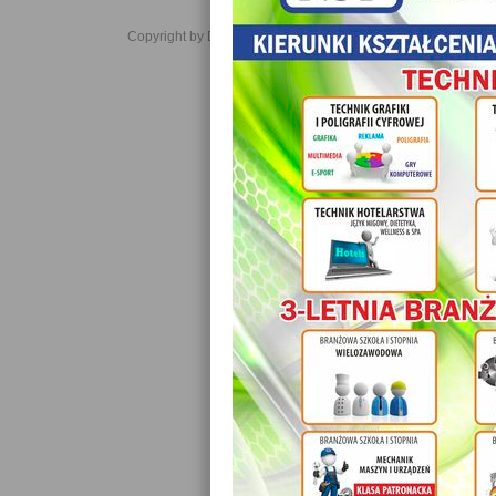
Copyright by Daniel JabĹoĹski 2006-2021. All rights reserved