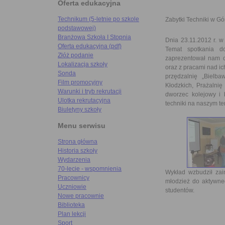
Oferta edukacyjna
Technikum (5-letnie po szkole
Zabytki Techniki w G
podstawowej)
Branżowa Szkoła I Stopnia
Dnia 23.11.2012 r. w
Oferta edukacyjna (pdf)
Temat spotkania d
Złóż podanie
zaprezentował nam c
Lokalizacja szkoły
oraz z pracami nad i
Sonda
przędzalnię „Bielb
Film promocyjny
Kłodzkich, Prażaln
Warunki i tryb rekrutacji
dworzec kolejowy i 
Ulotka rekrutacyjna
techniki na naszym ter
Biuletyny szkoły
Menu serwisu
Strona główna
Historia szkoły
Wydarzenia
70-lecie - wspomnienia
Wykład wzbudził zai
Pracownicy
młodzież do aktywneg
Uczniowie
studentów.
Nowe pracownie
Biblioteka
Plan lekcji
Sport