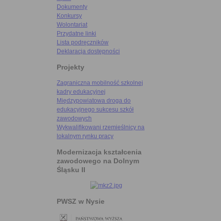
Dokumenty
Konkursy
Wolontariat
Przydatne linki
Lista podręczników
Deklaracja dostępności
Projekty
Zagraniczna mobilność szkolnej
kadry edukacyjnej
Międzypowiatowa droga do
edukacyjnego sukcesu szkół
zawodowych
Wykwalifikowani rzemieślnicy na
lokalnym rynku pracy
Modernizacja kształcenia
zawodowego na Dolnym
Śląsku II
PWSZ w Nysie