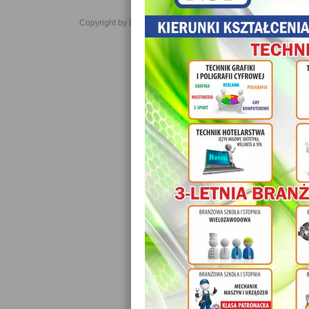
Copyright by Daniel JabĹoĹski 2006-2021. All rights reserved