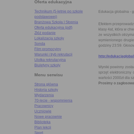
Oferta edukacyjna
Technikum (5-letnie po szkole
Edukacja globalna - g
podstawowej)
Branżowa Szkoła I Stopnia
Efektem przeprowadzo
Oferta edukacyjna (pdf)
klasy 4at, która w ch
Złóż podanie
ze wszystkich otrzyma
Lokalizacja szkoły
wymienionego drugie
Sonda
godziny 23:59. Głos
Film promocyjny
Warunki i tryb rekrutacji
http://edukacjagloba
Ulotka rekrutacyjna
Biuletyny szkoły
Wyniki powinny zostać
sprzęt elektroniczny 
Menu serwisu
wartości 2000zł dla sz
Prosimy o zagłosowa
Strona główna
Historia szkoły
Wydarzenia
70-lecie - wspomnienia
Pracownicy
Uczniowie
Nowe pracownie
Biblioteka
Plan lekcji
Sport