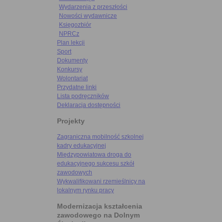
Wydarzenia z przeszłości
Nowości wydawnicze
Księgozbiór
NPRCz
Plan lekcji
Sport
Dokumenty
Konkursy
Wolontariat
Przydatne linki
Lista podręczników
Deklaracja dostępności
Projekty
Zagraniczna mobilność szkolnej
kadry edukacyjnej
Międzypowiatowa droga do
edukacyjnego sukcesu szkół
zawodowych
Wykwalifikowani rzemieślnicy na
lokalnym rynku pracy
Modernizacja kształcenia
zawodowego na Dolnym