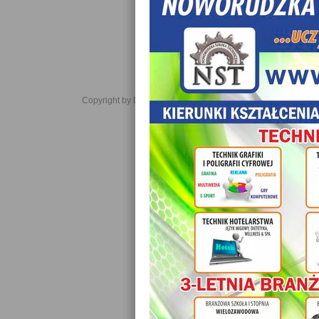
Copyright by Daniel JabĹoĹski 2006-2021. All rights reserved