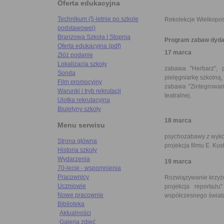
Oferta edukacyjna
Technikum (5-letnie po szkole
Rekolekcje Wielkopo
podstawowej)
Branżowa Szkoła I Stopnia
Program zabaw dydak
Oferta edukacyjna (pdf)
17 marca
Złóż podanie
Lokalizacja szkoły
zabawa "Herbarz", 
Sonda
pielęgniarkę szkolną,
Film promocyjny
zabawa "Zintegrowany
Warunki i tryb rekrutacji
teatralnej.
Ulotka rekrutacyjna
Biuletyny szkoły
18 marca
Menu serwisu
psychozabawy z wykor
Strona główna
projekcja filmu E. Kust
Historia szkoły
Wydarzenia
19 marca
70-lecie - wspomnienia
Pracownicy
Rozwiązywanie krzyżó
Uczniowie
projekcja reportaż
Nowe pracownie
współczesnego świat
Biblioteka
Aktualności
Galeria zdjęć