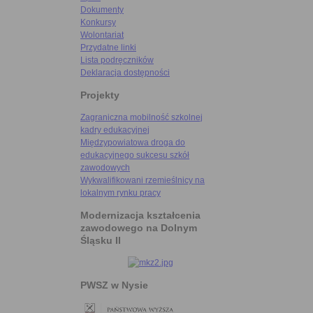
Dokumenty
Konkursy
Wolontariat
Przydatne linki
Lista podręczników
Deklaracja dostępności
Projekty
Zagraniczna mobilność szkolnej
kadry edukacyjnej
Międzypowiatowa droga do
edukacyjnego sukcesu szkół
zawodowych
Wykwalifikowani rzemieślnicy na
lokalnym rynku pracy
Modernizacja kształcenia
zawodowego na Dolnym
Śląsku II
PWSZ w Nysie