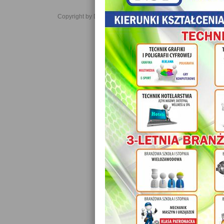
Copyright by Daniel JabĹoĹski 2006-2021. All rights reserved