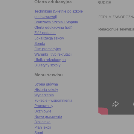
Oferta edukacyjna
RUDZIE
Technikum (5-letnie po szkole
podstawowej)
FORUM ZAWODOZNA
Branżowa Szkoła I Stopnia
Oferta edukacyjna (pdf)
Relacjonuje Telewizj
Złóż podanie
Lokalizacja szkoły
Sonda
Film promocyjny
Warunki i tryb rekrutacji
Ulotka rekrutacyjna
Biuletyny szkoły
Menu serwisu
Strona główna
Historia szkoły
Wydarzenia
70-lecie - wspomnienia
Pracownicy
Uczniowie
Nowe pracownie
Biblioteka
Plan lekcji
Sport