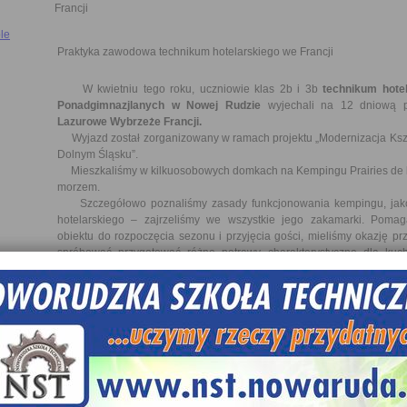
Francji
le
Praktyka zawodowa technikum hotelarskiego we Francji
W kwietniu tego roku, uczniowie klas 2b i 3b
technikum hotel
Ponadgimnazjlanych w Nowej Rudzie
wyjechali na 12 dniową 
Lazurowe Wybrzeże Francji.
Wyjazd został zorganizowany w ramach projektu „Modernizacja Ks
Dolnym Śląsku”.
Mieszkaliśmy w kilkuosobowych domkach na Kempingu Prairies de 
morzem.
Szczegółowo poznaliśmy zasady funkcjonowania kempingu, jako
hotelarskiego – zajrzeliśmy we wszystkie jego zakamarki. Poma
obiektu do rozpoczęcia sezonu i przyjęcia gości, mieliśmy okazję prz
spróbować przygotować różne potrawy charakterystyczne dla kuchn
głównie na owocach morza. Byliśmy w nowoczesnym, bardzo drogim 5*
Tropez. Dało nam to możliwość porównania funkcjonowania najlep
francuskich.