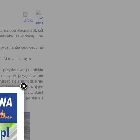
arskiego Zespołu Szkół
praktykę zawodową na
ztałcenia Zawodowego na
la Mer nad samym
 przykładowego obiektu
galiśmy w przygotowaniu
yjrzeć się i samodzielnie
i francuskiej, bazujące
 Hotelu de Paris w Saint
szych hoteli polskich i