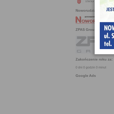
Noworudzianin
ZPAS Group
Zakończenie roku za:
0 dni 0 godzin 0 minut
Google Ads