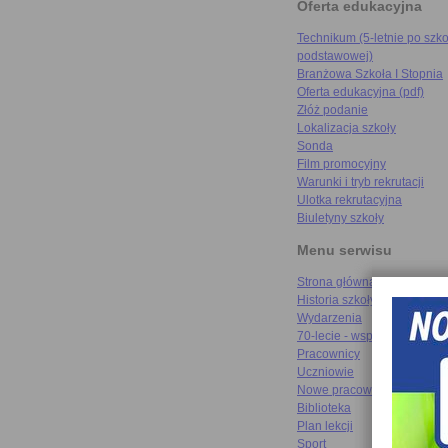
Oferta edukacyjna
Technikum (5-letnie po szko
podstawowej)
Branżowa Szkoła I Stopnia
Oferta edukacyjna (pdf)
Złóż podanie
Lokalizacja szkoły
Sonda
Film promocyjny
Warunki i tryb rekrutacji
Ulotka rekrutacyjna
Biuletyny szkoły
Menu serwisu
Strona główna
Historia szkoły
Wydarzenia
70-lecie - wspomnienia
Pracownicy
Uczniowie
Nowe pracownie
Biblioteka
Plan lekcji
Sport