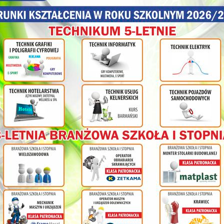
Oprócz pracy mieliśmy też czas dla siebie. Korzystaliśmy z
spacerowaliśmy po „Małej Wenecji” jaką jest Port Grimaud, podziwi
Wybrzeża jeżdżąc na wycieczki. Odwiedziliśmy m.in. Cannes 
Festiwalowym (szkoda, że nie był to czas wręczania Oskarów), przej
Anglików i przez Bulwar Lecha Wałęsy w Nicei, byliśmy w Monaco (tr
warty pod pałacem księcia Alberta II), podziwialiśmy prześliczne ogrody
- Monte Carlo. Przejechaliśmy niewielki etap toru Formuły 1, nie omie
okolice najsłynniejszego kasyna. W najdroższym chyba kurorcie połudn
olnej
przespacerowaliśmy się wybrzeżem słynącym z pięknych jachtów, a 
miasteczku Grimoud wspięliśmy się na ruiny zamku Grimaldich.
Pobyt we Francji minął nam wyjątkowo szybko. Pomijając prace 
ł
będziemy wspominać, jako super zabawę i wyjątkową przygodę na L
Młodzież bardzo chętnie korzysta z tego typu wyjazdów ponieważ 
cy na
lepiej poznać zawód a przy okazji zwiedzić ciekawe miejsca w Europie
nia
ym