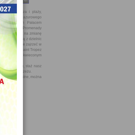
 uroków morza i plaży,
aliśmy piękno Lazurowego
z zatłoczonym Pałacem
echaliśmy obok Promenady
afiliśmy akurat na zmianę
, a także jedną z dzielnic
szkaliśmy także zajrzeć w
ia Francji - Saint Tropez
w najbardziej ukwieconym
na kempingu, staż nasz
azurowym Wybrzeżu.
są one bezpłatne, można
.