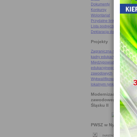
Dokumenty
Konkursy
Wolontariat
Przydatne linki
Lista podręczników
Deklaracja dostępności
Projekty
Zagraniczna mobilność szk
kadry edukacyjnej
Międzypowiatowa droga do
edukacyjnego sukcesu szkó
zawodowych
Wykwalifikowani rzemieślni
lokalnym rynku pracy
Modernizacja kształce
zawodowego na Doln
Śląsku II
PWSZ w Nysie