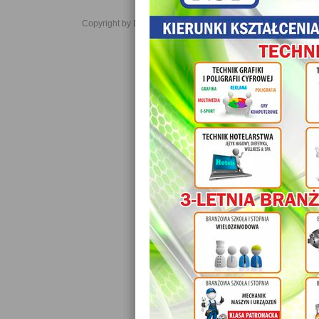
Copyright by Daniel JabĹoĹski 2006-2021. All rights reserved