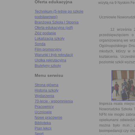
Oferta edukacyjna
wizytą na 9 Nyskim Fe
Technikum (5-letnie po szkole
podstawowej)
Uczniowie Noworudzki
Branżowa Szkoła I Stopnia
Oferta edukacyjna (pdf)
12 września 2013 
Złóż podanie
przedsięwzięciem o
Lokalizacja szkoły
organizowaną we wrze
Sonda
Ogólnopolskiego Dnia
Film promocyjny
młodych, którzy w 
Warunki i tryb rekrutacji
kształcenia. Uczes
Ulotka rekrutacyjna
poziomie szkół wyższ
Biuletyny szkoły
Menu serwisu
Strona główna
Historia szkoły
Wydarzenia
70-lecie - wspomnienia
Impreza miała miejs
Pracownicy
Noworudzka Szkoła T
Uczniowie
NFN nie mogło zabrak
Nowe pracownie
opiekunami odwiedził
Biblioteka
można było m.in.: 
Plan lekcji
bioimpedancji czy ch
Sport