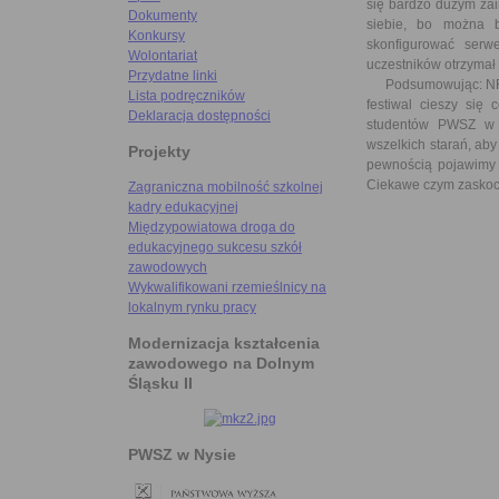
się bardzo dużym zai
Dokumenty
siebie, bo można b
Konkursy
skonfigurować serw
Wolontariat
uczestników otrzymał
Przydatne linki
Podsumowując: NFN to
Lista podręczników
festiwal cieszy się
Deklaracja dostępności
studentów PWSZ w N
wszelkich starań, aby
Projekty
pewnością pojawimy 
Ciekawe czym zaskocz
Zagraniczna mobilność szkolnej
kadry edukacyjnej
Międzypowiatowa droga do
edukacyjnego sukcesu szkół
zawodowych
Wykwalifikowani rzemieślnicy na
lokalnym rynku pracy
Modernizacja kształcenia
zawodowego na Dolnym
Śląsku II
PWSZ w Nysie