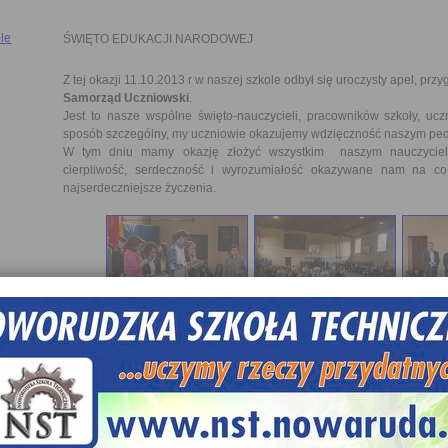
le
ŚWIĘTO EDUKACJI NARODOWEJ
Z tej okazji 11.10.2013 r w naszej szkole odbył się uroczysty apel, prz
Samorząd Uczniowski
.
Jest to nasze wspólne święto-nauczycieli, pracowników szkoły, uc
sposób szczególny, my uczniowie okazujemy wdzięczność naszym p
W tym dniu mamy okazję złożyć wszystkim naszym nauczyci
cierpliwość, serdeczność i wyrozumiałość okazywane nam na co 
najserdeczniejsze życzenia.
Swoją wdzięczność wyraziliśmy poprzez program artystyczny pr
pierwsze i bukiet kwiatów złożony na ręce Dyrekcji naszej szkoły ora
,,wyjątkowym nauczycielom”.
ŚLUBOWANIE KLAS PIERWSZYCH
W drugiej części apelu odbyło się uroczyste ślubowanie klas pierw