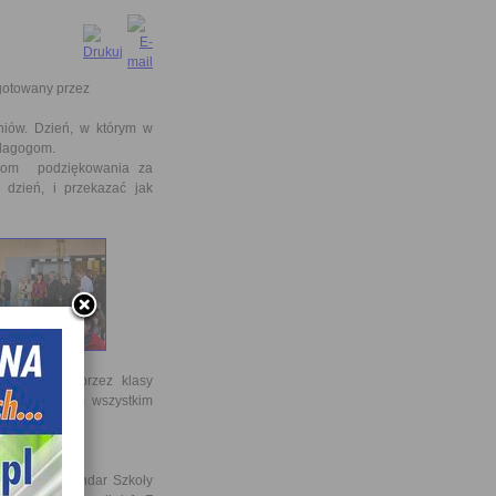
ygotowany przez
zniów. Dzień, w którym w
edagogom.
elom podziękowania za
dzień, i przekazać jak
zygotowany przez klasy
z kwiaty naszym wszystkim
szych na Sztandar Szkoły