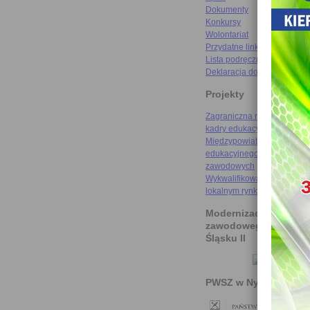
Dokumenty
Konkursy
Wolontariat
Przydatne linki
Lista podręczników
Deklaracja dostępności
Projekty
Zagraniczna mobilność szk
kadry edukacyjnej
Międzypowiatowa droga do
edukacyjnego sukcesu szkó
zawodowych
Wykwalifikowani rzemieślni
lokalnym rynku pracy
Modernizacja kształce
zawodowego na Doln
Śląsku II
PWSZ w Nysie