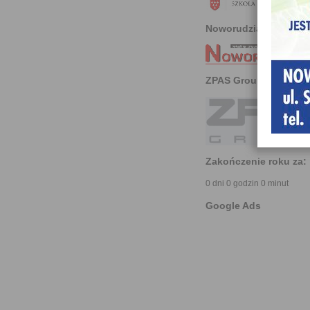
Noworudzianin
ZPAS Group
Zakończenie roku za:
0 dni 0 godzin 0 minut
Google Ads