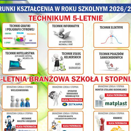
oraz prezentacja uczniów klasy: 1aT –informatyk ,1bT- hotelarz, 1c
ZSZ- wielozawodowa.
olnej
ł
cy na
nia
ym