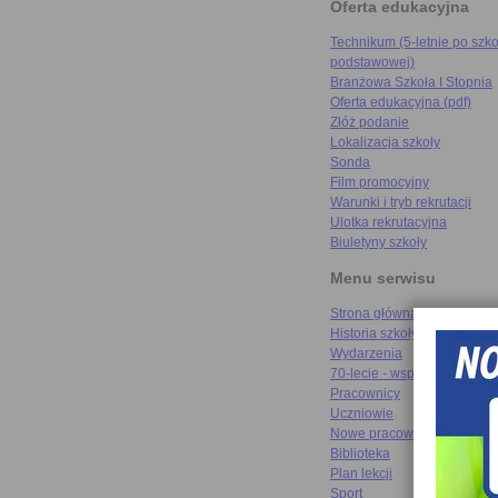
Oferta edukacyjna
Technikum (5-letnie po szko
podstawowej)
Branżowa Szkoła I Stopnia
Oferta edukacyjna (pdf)
Złóż podanie
Lokalizacja szkoły
Sonda
Film promocyjny
Warunki i tryb rekrutacji
Ulotka rekrutacyjna
Biuletyny szkoły
Menu serwisu
Strona główna
Historia szkoły
Wydarzenia
70-lecie - wspomnienia
Pracownicy
Uczniowie
Nowe pracownie
Biblioteka
Plan lekcji
Sport