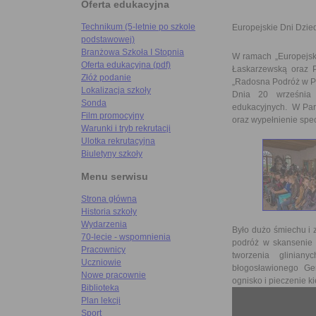
Oferta edukacyjna
Technikum (5-letnie po szkole
Europejskie Dni Dzie
podstawowej)
Branżowa Szkoła I Stopnia
W ramach „Europejski
Oferta edukacyjna (pdf)
Łaskarzewską oraz P
Złóż podanie
„Radosna Podróż w Pr
Lokalizacja szkoły
Dnia 20 września 
Sonda
edukacyjnych. W Par
Film promocyjny
oraz wypełnienie spec
Warunki i tryb rekrutacji
Ulotka rekrutacyjna
Biuletyny szkoły
Menu serwisu
Strona główna
Historia szkoły
Wydarzenia
Było dużo śmiechu i
70-lecie - wspomnienia
podróż w skansenie 
Pracownicy
tworzenia glinian
Uczniowie
błogosławionego Ge
Nowe pracownie
ognisko i pieczenie k
Biblioteka
Plan lekcji
Sport