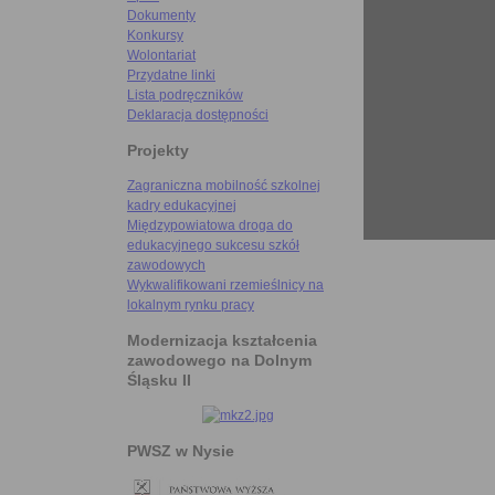
Dokumenty
Konkursy
Wolontariat
Przydatne linki
Lista podręczników
Deklaracja dostępności
Projekty
Zagraniczna mobilność szkolnej
kadry edukacyjnej
Międzypowiatowa droga do
edukacyjnego sukcesu szkół
zawodowych
Wykwalifikowani rzemieślnicy na
lokalnym rynku pracy
Modernizacja kształcenia
zawodowego na Dolnym
Śląsku II
PWSZ w Nysie