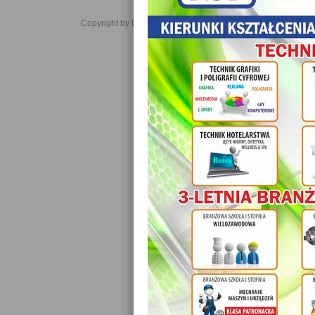
Copyright by Daniel JabĹoĹski 2006-2021. All rights reserved