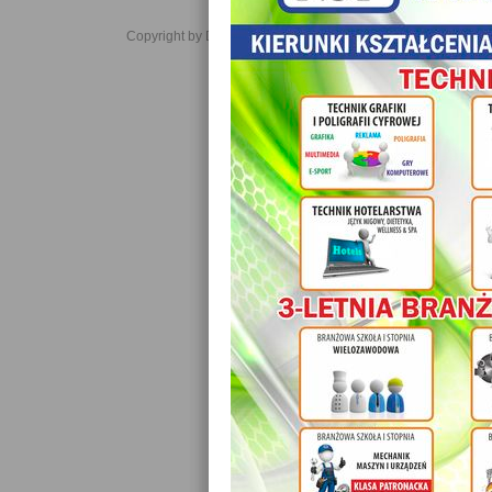
Copyright by Daniel JabĹoĹski 2006-2021. All rights reserved