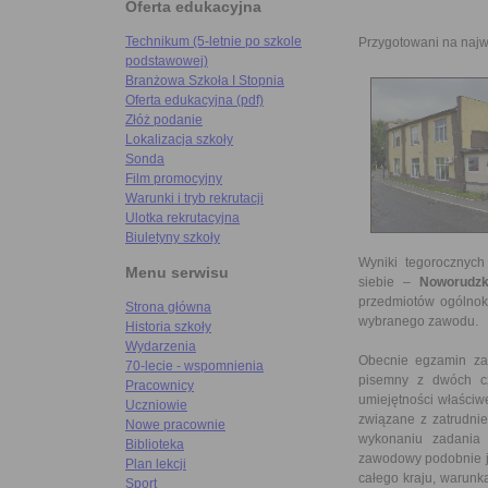
Oferta edukacyjna
Technikum (5-letnie po szkole
Przygotowani na naj
podstawowej)
Branżowa Szkoła I Stopnia
Oferta edukacyjna (pdf)
Złóż podanie
Lokalizacja szkoły
Sonda
Film promocyjny
Warunki i tryb rekrutacji
Ulotka rekrutacyjna
Biuletyny szkoły
Wyniki tegorocznyc
Menu serwisu
siebie –
Noworudzk
przedmiotów ogólnok
Strona główna
wybranego zawodu.
Historia szkoły
Wydarzenia
Obecnie egzamin za
70-lecie - wspomnienia
pisemny z dwóch cz
Pracownicy
umiejętności właściw
Uczniowie
związane z zatrudnie
Nowe pracownie
wykonaniu zadania 
Biblioteka
zawodowy podobnie ja
Plan lekcji
całego kraju, warunk
Sport