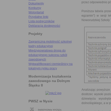
przez odpowiednio p
Dokumenty
Konkursy
Poniższa tabela prze
Wolontariat
egzamin") w sesji l
Przydatne linki
Noworudzkiej Szkoły 
Lista podręczników
Deklaracja dostępności
Projekty
Zagraniczna mobilność szkolnej
kadry edukacyjnej
Międzypowiatowa droga do
edukacyjnego sukcesu szkół
zawodowych
Wykwalifikowani rzemieślnicy na
lokalnym rynku pracy
Modernizacja kształcenia
zawodowego na Dolnym
Śląsku II
Analizując powyższe
dostrzec wysoki pozi
dziewięciu wyodrę
PWSZ w Nysie
dolnośląskiego, a w p