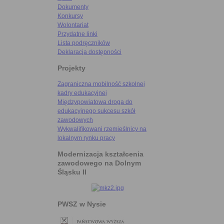
Dokumenty
Konkursy
Wolontariat
Przydatne linki
Lista podręczników
Deklaracja dostępności
Projekty
Zagraniczna mobilność szkolnej
kadry edukacyjnej
Międzypowiatowa droga do
edukacyjnego sukcesu szkół
zawodowych
Wykwalifikowani rzemieślnicy na
lokalnym rynku pracy
Modernizacja kształcenia
zawodowego na Dolnym
Śląsku II
PWSZ w Nysie