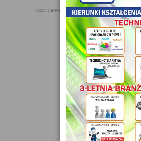
Copyright by Daniel JabĹoĹski 2006-2021. All rights reserved