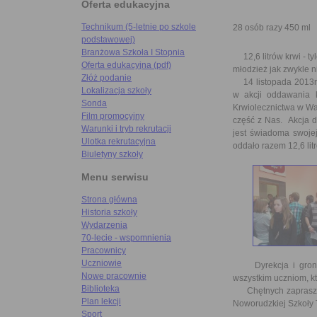
Oferta edukacyjna
Technikum (5-letnie po szkole
28 osób razy 450 ml
podstawowej)
Branżowa Szkoła I Stopnia
12,6 litrów krwi - ty
Oferta edukacyjna (pdf)
młodzież jak zwykle n
Złóż podanie
14 listopada 2013r. 
Lokalizacja szkoły
w akcji oddawania
Sonda
Krwiolecznictwa w Wa
Film promocyjny
część z Nas. Akcja 
Warunki i tryb rekrutacji
jest świadoma swojej
Ulotka rekrutacyjna
oddało razem 12,6 litr
Biuletyny szkoły
Menu serwisu
Strona główna
Historia szkoły
Wydarzenia
70-lecie - wspomnienia
Pracownicy
Uczniowie
Dyrekcja i grono p
Nowe pracownie
wszystkim uczniom, kt
Biblioteka
Chętnych zapraszamy
Plan lekcji
Noworudzkiej Szkoły 
Sport