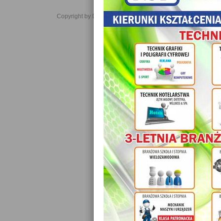
Copyright by Daniel JabĹoĹski 2006-2021. All rights reserved