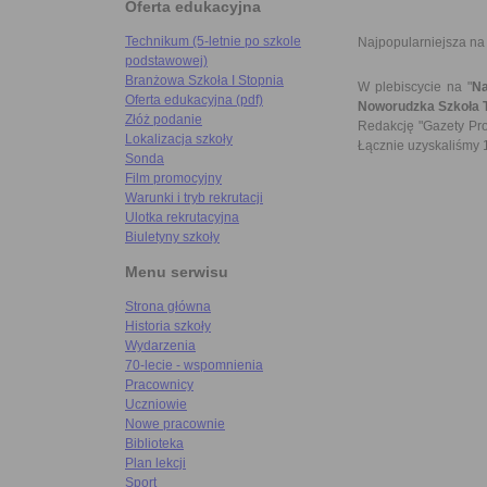
Oferta edukacyjna
Technikum (5-letnie po szkole
Najpopularniejsza na 
podstawowej)
Branżowa Szkoła I Stopnia
W plebiscycie na "
Na
Oferta edukacyjna (pdf)
Noworudzka Szkoła Te
Złóż podanie
Redakcję "Gazety Pro
Lokalizacja szkoły
Łącznie uzyskaliśmy 1
Sonda
Film promocyjny
Warunki i tryb rekrutacji
Ulotka rekrutacyjna
Biuletyny szkoły
Menu serwisu
Strona główna
Historia szkoły
Wydarzenia
70-lecie - wspomnienia
Pracownicy
Uczniowie
Nowe pracownie
Biblioteka
Plan lekcji
Sport