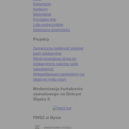
Dokumenty
Konkursy
Wolontariat
Przydatne linki
Lista podręczników
Deklaracja dostępności
Projekty
Zagraniczna mobilność szkolnej
kadry edukacyjnej
Międzypowiatowa droga do
edukacyjnego sukcesu szkół
zawodowych
Wykwalifikowani rzemieślnicy na
lokalnym rynku pracy
Modernizacja kształcenia
zawodowego na Dolnym
Śląsku II
PWSZ w Nysie