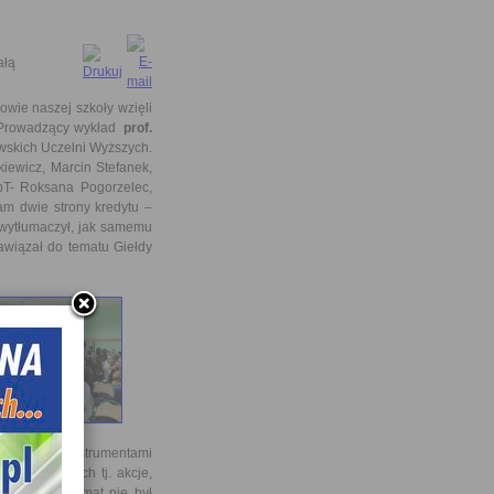
ałą
wie naszej szkoły wzięli
 Prowadzący wykład
prof.
skich Uczelni Wyższych.
kiewicz, Marcin Stefanek,
4bT- Roksana Pogorzelec,
am dwie strony kredytu –
wytłumaczył, jak samemu
awiązał do tematu Giełdy
oraz jakimi instrumentami
ch finansowych tj. akcje,
TFELOWA. Temat nie był