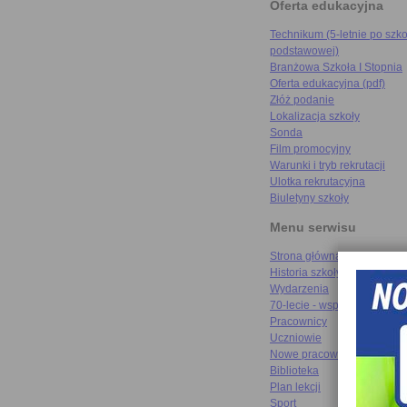
Oferta edukacyjna
Technikum (5-letnie po szko
podstawowej)
Branżowa Szkoła I Stopnia
Oferta edukacyjna (pdf)
Złóż podanie
Lokalizacja szkoły
Sonda
Film promocyjny
Warunki i tryb rekrutacji
Ulotka rekrutacyjna
Biuletyny szkoły
Menu serwisu
Strona główna
Historia szkoły
Wydarzenia
70-lecie - wspomnienia
Pracownicy
Uczniowie
Nowe pracownie
Biblioteka
Plan lekcji
Sport