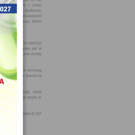
eśmy zadowoleni z czasu
e na kolejne spotkania,
kich zainteresowanych
 - kontakt naucz. Marta
kredytu i jak je obliczyć
sobą. Zobaczyłam jak w
którego faktyczne koszty
dytowych ,które naliczają
eż o sposobach grania na
kl. 4bT
abanki obliczają stopy
iełdzie i jakie ryzyko to
na i Szyjut Natalia kl.1bT