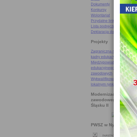
Dokumenty
Konkursy
Wolontariat
Przydatne linki
Lista podręczników
Deklaracja dostępności
Projekty
Zagraniczna mobilność szk
kadry edukacyjnej
Międzypowiatowa droga do
edukacyjnego sukcesu szkó
zawodowych
Wykwalifikowani rzemieślni
lokalnym rynku pracy
Modernizacja kształce
zawodowego na Doln
Śląsku II
PWSZ w Nysie