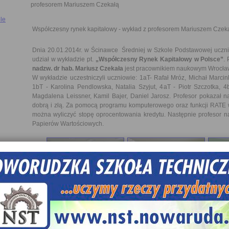
profesorem Mariuszem Czekałą
le
Współczesny rynek kapitałowy - wykład z profesorem Mariuszem Czek
Dnia 20.01.2014r. w Ścinawce Średniej w Szkole Podstawowej ucznio
udział w wykładzie pt.
„Współczesny Rynek Kapitałowy w Polsce”
.
nadzw. dr hab. Mariusz Czekała
jest pracownikiem naukowym Wrocław
W wykładzie uczestniczyli uczniowie: 1aT- Rafał Mróz, Michał Marcin
1bT - Karolina Pendlowska, Natalia Szyjut, 4aT - Piotr Szczotka, 
Magdalena Leissner, Kamil Bajer, Daniel Jarosz. Profesor pokazał n
dobrą i złą. Za pomocą programu komputerowego oraz funkcji RATE 
można wyliczyć stopę oprocentowania kredytu. Następnie profesor n
Papierów Wartościowych.
Dowiedzieliśmy się jak działała i jak rozwijała się w Polsce giełda 
można grać na giełdzie. Profesor opowiedział o różnych instrumenta
obligacje, bony skarbowe. Ciekawostką dla nas była TEORIA POR