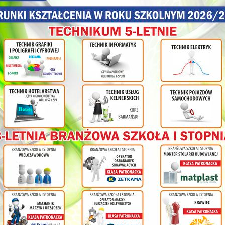
łatwy, ale Profesor starał się nam go dobrze przedstawić. Jest
poświęconego na wykład. Od organizatora otrzymaliśmy zaproszeni
które odbędą się już wkrótce. Serdecznie zapraszam wszyst
współczesnym rynkiem finansowym do udziału w kolejnych wykładach
Augustynowska-Klincewicz.
Wrażenia uczniów z wykładu:
Dzięki temu wykładowi dowiedziałam się jak mogą być wysokie koszty 
przy pomocy programu komputerowego, a następnie porównać ze 
olnej
pewien sposób firmy pożyczkowe oszukują ludzi udzielając kredytu, 
wynoszą ponad 1000%. Magdalena Leissner kl. 4bT
ł
Wykład uświadomił mi, że na rynku jest wiele nieuczciwych firm kre
bardzo wysokie rzeczywiste oprocentowanie. Dowiedziałem się równi
cy na
giełdach, co mam nadzieję, przyda mi się w przyszłości. Daniel Jarosz 
Wykład był bardzo interesujący. Uświadomił mi jak firmy par
nia
oprocentowania kredytu. Dowiedziałem się również jak można grać na g
ym
ze sobą niesie. Kamil Bajer kl. 4bT
Autorki tekstu :Pendlowska Karoli