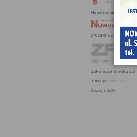
Noworudzianin
ZPAS Group
Zakończenie roku za:
0 dni 0 godzin 0 minut
Google Ads