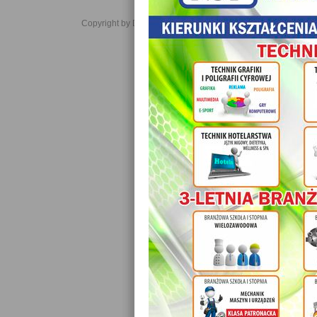
Copyright by Daniel JabĹoĹski 2006-2021. All rights reserved