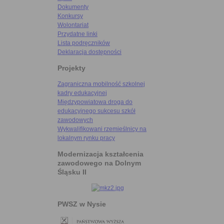
Dokumenty
Konkursy
Wolontariat
Przydatne linki
Lista podręczników
Deklaracja dostępności
Projekty
Zagraniczna mobilność szkolnej
kadry edukacyjnej
Międzypowiatowa droga do
edukacyjnego sukcesu szkół
zawodowych
Wykwalifikowani rzemieślnicy na
lokalnym rynku pracy
Modernizacja kształcenia
zawodowego na Dolnym
Śląsku II
PWSZ w Nysie