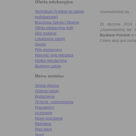
Oferta edukacyjna
Technikum (5-letnie po szkole
Usamodzielnij się.
podstawowej)
Branżowa Szkoła I Stopnia
20 stycznia 2014 r
Oferta edukacyjna (pdf)
„Usamodzielnij się”.
Złóż podanie
Bankiem Polskim
w r
Lokalizacja szkoły
Celem akcji jest zach
Sonda
Film promocyjny
Warunki i tryb rekrutacji
Ulotka rekrutacyjna
Biuletyny szkoły
Menu serwisu
Strona główna
Historia szkoły
Wydarzenia
70-lecie - wspomnienia
Pracownicy
Uczniowie
Nowe pracownie
Biblioteka
Plan lekcji
Sport