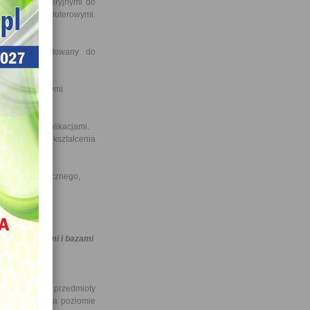
eniami peryferyjnymi do
i sieciami komputerowymi.
ostaje przygotowany do
nistrowania tymi
 stronami i aplikacjami.
e efektów kształcenia
informatyk:
Z, KPS, OMZ);
zno-elektronicznego,
w PKZ(E.b);
dzie:
h, urządzeń
 internetowymi i bazami
ględniono przedmioty
ć się będzie na poziomie