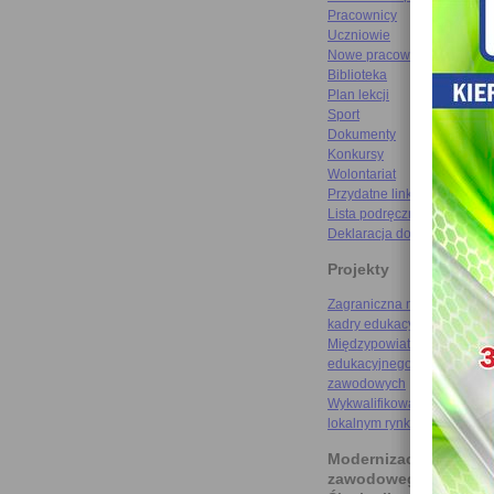
Pracownicy
Uczniowie
Nowe pracownie
Biblioteka
Plan lekcji
Sport
Dokumenty
Konkursy
Wolontariat
Przydatne linki
Lista podręczników
Deklaracja dostępności
Projekty
Zagraniczna mobilność szk
kadry edukacyjnej
Międzypowiatowa droga do
edukacyjnego sukcesu szkó
zawodowych
Wykwalifikowani rzemieślni
lokalnym rynku pracy
Modernizacja kształce
zawodowego na Doln