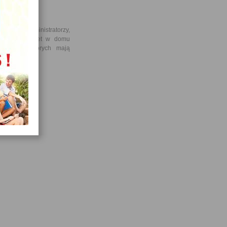
wisanci, administratorzy,
 sieci), a nawet w domu
rodowej, w których mają
 gospodarczą.