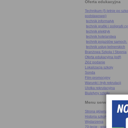
Oferta edukacyjna
Technikum (5-letnie po szko
podstawowej)
technik informatyk
technik grafiki i poligrafii c
technik elektryk
technik hotelarstwa
technik pojazdów samoch.
technik usług kelnerskich
Branżowa Szkoła I Stopnia
Oferta edukacyjna (pdf)
Złóż podanie
Lokalizacja szkoły
Sonda
Film promocyjny
Warunki i tryb rekrutacji
Ulotka rekrutacyjna
Biuletyny szkoły
Menu serwisu
Strona główna
Historia szkoły
Wydarzenia
70-lecie - wspomnienia