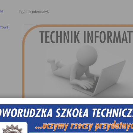
le
Technik informatyk
yfrowej