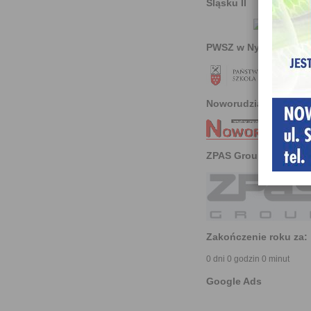
Śląsku II
PWSZ w Nysie
Noworudzianin
ZPAS Group
Zakończenie roku za:
0 dni 0 godzin 0 minut
Google Ads