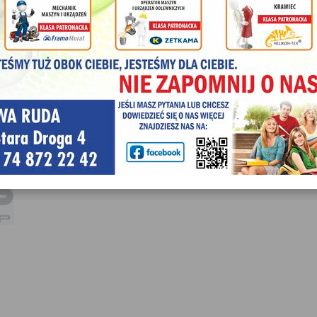
rozszerzonym.
KARIERA ZAWODOWA
Pracę znajdziesz w wyspecjalizowanych firmach informatycznych (ser
konserwatorzy sprzętu), urzędach (administratorzy baz danych i
(projektanci, graficy), we wszystkich gałęziach gospodarki na
zastosowanie komputery. Możesz także prowadzić własną działalność
INNOWACJA: gry komputerowe, multimedia, e-sport.