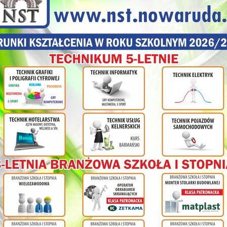
Technik informatyk
przygotowuje stanowiska komputerowe z urządz
pracy, diagnozuje je i naprawia. Projektuje i administruje lokalnym
Tworzy i administruje strony internetowe i bazy danych.
Absolwent szkoły kształcącej w zawodzie technik informatyk z
wykonywania następujących zadań zawodowych:
1) montowania oraz eksploatacji komputera i urządzeń peryferyjnych;
2) projektowania i wykonywania lokalnych sieci komputerowych, admi
sieciami;
3) projektowania baz danych i administrowania bazami danych;
4) tworzenia stron www i aplikacji internetowych, administrowania tymi
Do wykonywania zadań zawodowych niezbędne jest osiągnięci
określonych w podstawie programowej kształcenia w zawodzie technik 
- efekty kształcenia wspólne dla wszystkich zawodów (BHP, PDG, JO
- efekty kształcenia wspólne dla zawodów w ramach obszaru elektryc
stanowiące podbudowę do kształcenia w zawodzie lub grupie zawodó
olnej
- efekty kształcenia właściwe dla kwalifikacji wyodrębnionych w zawo
EE.08 (E.12, E.13) Montaż i eksploatacja systemów komputerowyc
peryferyjnych i sieci,
ł
EE.09 (E.14) Programowanie, tworzenie i administrowanie stronami
danych.
cy na
PRZEDMIOTY ROZSZERZONE
nia
W programie nauczania dla zawodu technik informatyk uwz
ym
ogólnokształcące: informatyka i matematyka, których nauka odbywa