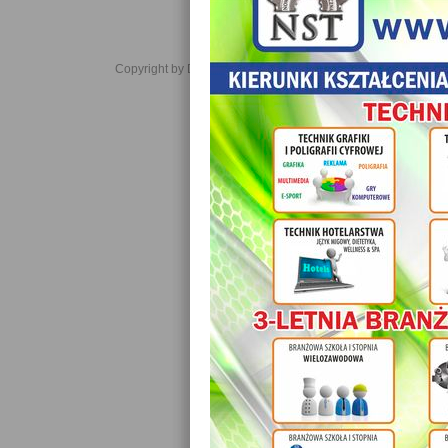
Copyright by Daniel JabĹoĹski 2006-2021. All rights reserved