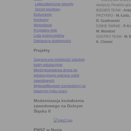
Lekkoatletyczne rekordy
słodyczy. Finaliści gr
Sprzęt sportowy
BIZGIEŃ TEAM -
Ania
Dokumenty
PRZYKRO -
M. Łada, 
Konkursy
R. Szatkowski
Wolontariat
DZIKIE ŚWINIE -
P. K
Przydatne linki
M. Wandzel
Lista podręczników
GASTRO TEAM -
M. 
Deklaracja dostępności
K. Chmiel
Projekty
Zagraniczna mobilność szkolnej
kadry edukacyjnej
Międzypowiatowa droga do
edukacyjnego sukcesu szkół
zawodowych
Wykwalifikowani rzemieślnicy na
lokalnym rynku pracy
Modernizacja kształcenia
zawodowego na Dolnym
Śląsku II
PWSZ w Nysie