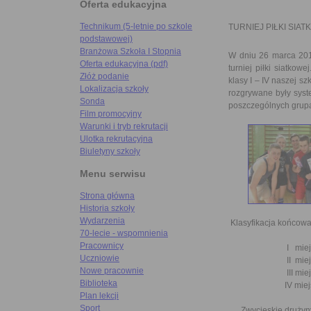
Oferta edukacyjna
Technikum (5-letnie po szkole
TURNIEJ PIŁKI SIA
podstawowej)
Branżowa Szkoła I Stopnia
W dniu 26 marca 2014
Oferta edukacyjna (pdf)
turniej piłki siatkow
Złóż podanie
klasy I – IV naszej 
Lokalizacja szkoły
rozgrywane były syst
Sonda
poszczególnych grup
Film promocyjny
Warunki i tryb rekrutacji
Ulotka rekrutacyjna
Biuletyny szkoły
Menu serwisu
Strona główna
Historia szkoły
Wydarzenia
Klasyfikacja końcowa 
70-lecie - wspomnienia
Pracownicy
I miejsce -
Uczniowie
II miejsce
Nowe pracownie
III miejsce -
Biblioteka
IV miejsce
Plan lekcji
Sport
Zwycięskie drużyny 