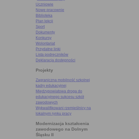
Uczniowie
Nowe pracownie
Biblioteka
Plan lekcji
Sport
Dokumenty
Konkursy
Wolontariat
Przydatne linki
Lista podręczników
Deklaracja dostępności
Projekty
Zagraniczna mobilność szkolnej
kadry edukacyjnej
Międzypowiatowa droga do
edukacyjnego sukcesu szkół
zawodowych
Wykwalifikowani rzemieślnicy na
lokalnym rynku pracy
Modernizacja kształcenia
zawodowego na Dolnym
Śląsku II