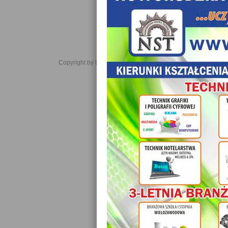
Copyright by Daniel JabĹoĹski 2006-2021. All rights reserved