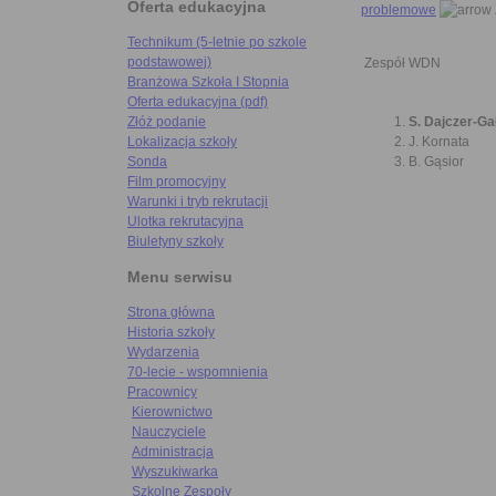
Oferta edukacyjna
problemowe
Technikum (5-letnie po szkole
podstawowej)
Zespół WDN
Branżowa Szkoła I Stopnia
Oferta edukacyjna (pdf)
S. Dajczer-G
Złóż podanie
J. Kornata
Lokalizacja szkoły
B. Gąsior
Sonda
Film promocyjny
Warunki i tryb rekrutacji
Ulotka rekrutacyjna
Biuletyny szkoły
Menu serwisu
Strona główna
Historia szkoły
Wydarzenia
70-lecie - wspomnienia
Pracownicy
Kierownictwo
Nauczyciele
Administracja
Wyszukiwarka
Szkolne Zespoły