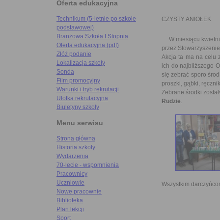
Oferta edukacyjna
Technikum (5-letnie po szkole
CZYSTY ANIOŁEK
podstawowej)
Branżowa Szkoła I Stopnia
W miesiącu kwietniu 
Oferta edukacyjna (pdf)
przez Stowarzyszenie 
Złóż podanie
Akcja ta ma na celu 
Lokalizacja szkoły
ich do najbliższego 
Sonda
się zebrać sporo środ
Film promocyjny
proszki, gąbki, ręczniki
Warunki i tryb rekrutacji
Zebrane środki zosta
Ulotka rekrutacyjna
Rudzie
.
Biuletyny szkoły
Menu serwisu
Strona główna
Historia szkoły
Wydarzenia
70-lecie - wspomnienia
Pracownicy
Uczniowie
Wszystkim darczyńco
Nowe pracownie
Biblioteka
Plan lekcji
Sport