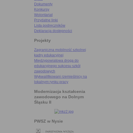
Dokumenty
Konkursy
Wolontariat
Przydatne linki
Lista podręczników
Deklaracja dostępności
Projekty
Zagraniczna mobilność szkolnej
kadry edukacyjnej
Międzypowiatowa droga do
edukacyjnego sukcesu szkół
zawodowych
Wykwalifikowani rzemieślnicy na
lokalnym rynku pracy
Modernizacja kształcenia
zawodowego na Dolnym
Śląsku II
PWSZ w Nysie