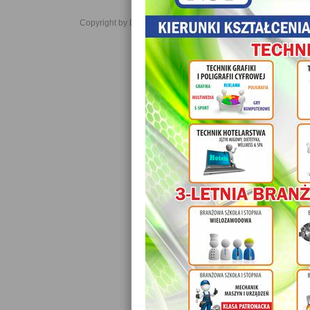
Copyright by Daniel JabĹoĹski 2006-2021. All rights reserved