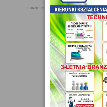
Copyright by Daniel JabĹoĹski 2006-2021. All rights reserved