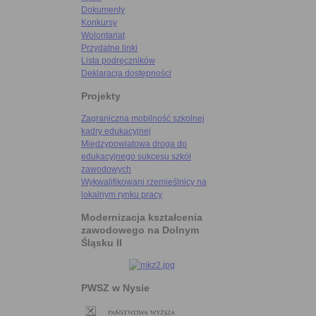
Dokumenty
Konkursy
Wolontariat
Przydatne linki
Lista podręczników
Deklaracja dostępności
Projekty
Zagraniczna mobilność szkolnej
kadry edukacyjnej
Międzypowiatowa droga do
edukacyjnego sukcesu szkół
zawodowych
Wykwalifikowani rzemieślnicy na
lokalnym rynku pracy
Modernizacja kształcenia
zawodowego na Dolnym
Śląsku II
PWSZ w Nysie