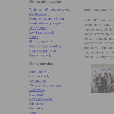
Oferta edukacyjna
Technikum (5-letnie po szkole
Targi Pracy w Kłodzk
podstawowej)
Branżowa Szkoła I Stopnia
29.05.2014 roku w K
Oferta edukacyjna (pdf)
liczne oferty pracy 
Złóż podanie
imprezy wydzielił dla
Lokalizacja szkoły
których kształcimy m
Sonda
których oddziały mi
Film promocyjny
kontaktów da możliw
Warunki i tryb rekrutacji
Technicznej. Perspe
Ulotka rekrutacyjna
niezdecydowanych d
Biuletyny szkoły
miejsca, w którym bę
Menu serwisu
Strona główna
Historia szkoły
Wydarzenia
70-lecie - wspomnienia
Pracownicy
Uczniowie
Nowe pracownie
Biblioteka
Plan lekcji
Sport