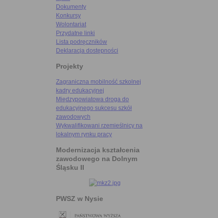
Dokumenty
Konkursy
Wolontariat
Przydatne linki
Lista podręczników
Deklaracja dostępności
Projekty
Zagraniczna mobilność szkolnej
kadry edukacyjnej
Międzypowiatowa droga do
edukacyjnego sukcesu szkół
zawodowych
Wykwalifikowani rzemieślnicy na
lokalnym rynku pracy
Modernizacja kształcenia
zawodowego na Dolnym
Śląsku II
PWSZ w Nysie