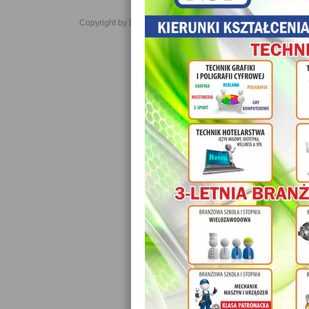
Copyright by Daniel JabĹoĹski 2006-2021. All rights reserved