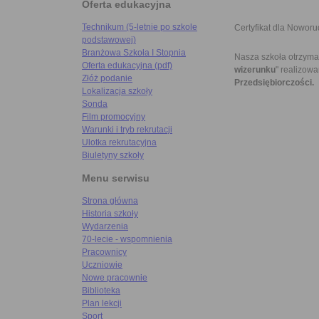
Oferta edukacyjna
Technikum (5-letnie po szkole
Certyfikat dla Noworu
podstawowej)
Branżowa Szkoła I Stopnia
Nasza szkoła otrzymał
Oferta edukacyjna (pdf)
wizerunku
" realizow
Złóż podanie
Przedsiębiorczości.
Lokalizacja szkoły
Sonda
Film promocyjny
Warunki i tryb rekrutacji
Ulotka rekrutacyjna
Biuletyny szkoły
Menu serwisu
Strona główna
Historia szkoły
Wydarzenia
70-lecie - wspomnienia
Pracownicy
Uczniowie
Nowe pracownie
Biblioteka
Plan lekcji
Sport