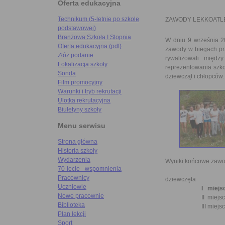
Oferta edukacyjna
Technikum (5-letnie po szkole
ZAWODY LEKKOATL
podstawowej)
Branżowa Szkoła I Stopnia
W dniu 9 września 20
Oferta edukacyjna (pdf)
zawody w biegach prz
Złóż podanie
rywalizowali międ
Lokalizacja szkoły
reprezentowania szko
Sonda
dziewcząt i chłopców
Film promocyjny
Warunki i tryb rekrutacji
Ulotka rekrutacyjna
Biuletyny szkoły
Menu serwisu
Strona główna
Historia szkoły
Wydarzenia
Wyniki końcowe zaw
70-lecie - wspomnienia
Pracownicy
dziewczęta
Uczniowie
I miejs
Nowe pracownie
II miejsc
Biblioteka
III miejsce 
Plan lekcji
Sport