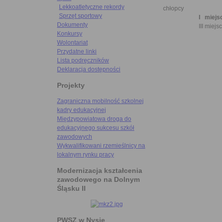
Lekkoatletyczne rekordy
chłopcy
Sprzęt sportowy
I miejsc
Dokumenty
III miejsce - Ka
Konkursy
Wolontariat
Przydatne linki
Lista podręczników
Deklaracja dostępności
Projekty
Zagraniczna mobilność szkolnej
kadry edukacyjnej
Międzypowiatowa droga do
edukacyjnego sukcesu szkół
zawodowych
Wykwalifikowani rzemieślnicy na
lokalnym rynku pracy
Modernizacja kształcenia
zawodowego na Dolnym
Śląsku II
PWSZ w Nysie