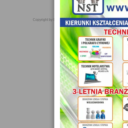
Copyright by Daniel JabĹoĹski 2006-2021. All rights reserved