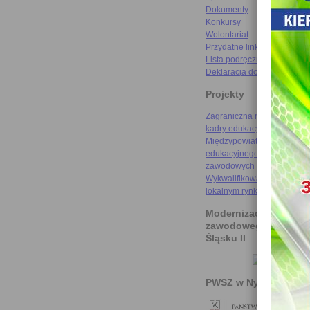
Dokumenty
Konkursy
Wolontariat
Przydatne linki
Lista podręczników
Deklaracja dostępności
Projekty
Zagraniczna mobilność szk
kadry edukacyjnej
Międzypowiatowa droga do
edukacyjnego sukcesu szkó
zawodowych
Wykwalifikowani rzemieślni
lokalnym rynku pracy
Modernizacja kształce
zawodowego na Doln
Śląsku II
PWSZ w Nysie