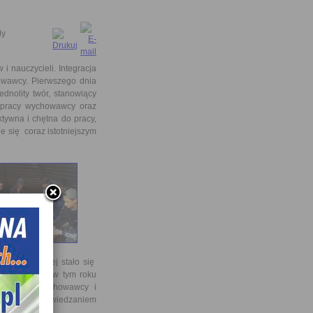
ły
 nauczycieli. Integracja
owawcy. Pierwszego dnia
ednolity twór, stanowiący
j pracy wychowawcy oraz
tywna i chętna do pracy,
je się coraz istotniejszym
 Technicznej stało się
Podobnie było w tym roku
w asyście wychowawcy i
 ogniskiem i zwiedzaniem