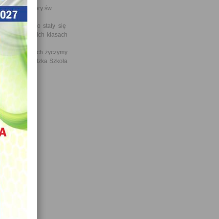
anowa oraz góry św.
 oraz ognisko stały się
a we wszystkich klasach
klas pierwszych życzymy
 nich Noworudzka Szkoła