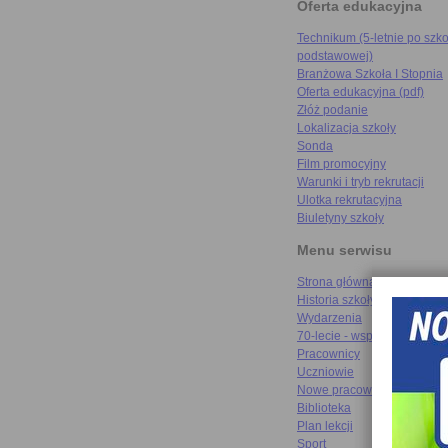
Oferta edukacyjna
Technikum (5-letnie po szko
podstawowej)
Branżowa Szkoła I Stopnia
Oferta edukacyjna (pdf)
Złóż podanie
Lokalizacja szkoły
Sonda
Film promocyjny
Warunki i tryb rekrutacji
Ulotka rekrutacyjna
Biuletyny szkoły
Menu serwisu
Strona główna
Historia szkoły
Wydarzenia
70-lecie - wspomnienia
Pracownicy
Uczniowie
Nowe pracownie
Biblioteka
Plan lekcji
Sport