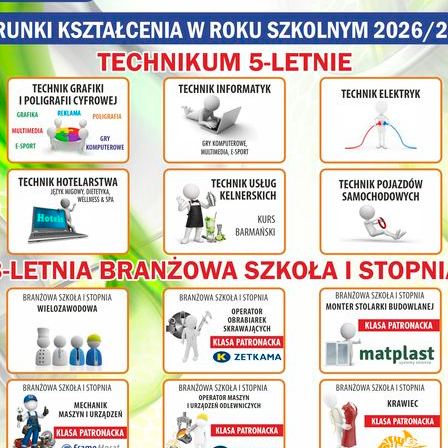
Przepiękne szlaki Wzgórz Włodzickich pokierowały Nas w stronę Bieg
Anny.
Wspólny wysiłek po zdobyciu szczytu, gry i zabawy integracyjne
doskonałą okazją do zespolenia uczniów, wychowawców i pedagog
pierwszych.
Początek nauki w nowej szkole uznajemy za rozpoczęty, a uczniom 
samych sukcesów w nauce w murach nowej szkoły jaką stała się dla
Techniczna.
olnej
ł
cy na
nia
ym