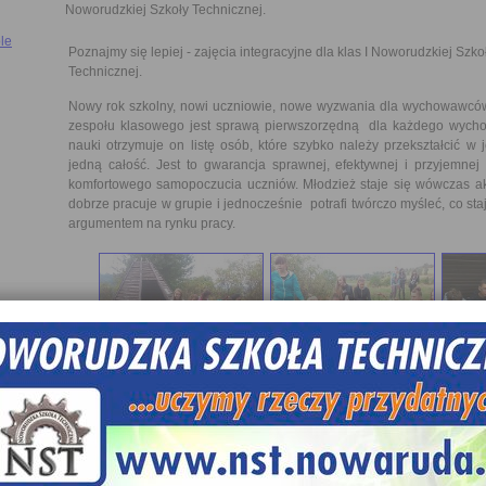
Noworudzkiej Szkoły Technicznej.
le
Poznajmy się lepiej - zajęcia integracyjne dla klas I Noworudzkiej Szko
Technicznej.
Nowy rok szkolny, nowi uczniowie, nowe wyzwania dla wychowawców i
zespołu klasowego jest sprawą pierwszorzędną dla każdego wych
nauki otrzymuje on listę osób, które szybko należy przekształcić w j
jedną całość. Jest to gwarancja sprawnej, efektywnej i przyjemne
komfortowego samopoczucia uczniów. Młodzież staje się wówczas ak
dobrze pracuje w grupie i jednocześnie potrafi twórczo myśleć, co sta
argumentem na rynku pracy.
Mając na uwadze dobro naszych uczniów, w Noworudzkiej Szkole
tradycją organizowanie zajęć integracyjnych dla klas pierwszych. 
szkolnym. W drugim tygodniu nauki wszystkie klasy pierwsze 
pedagoga szkolnego wybrały się na zajęcia integracyjne połączone z
pobliskich terenów.