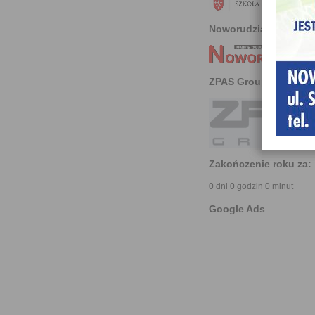
Noworudzianin
ZPAS Group
Zakończenie roku za:
0 dni 0 godzin 0 minut
Google Ads