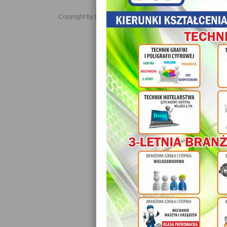
Copyright by Daniel JabĹoĹski 2006-2021. All rights reserved