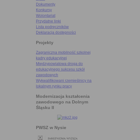
Dokumenty
Konkursy
Wolontariat
Przydatne linki
Lista podręczników
Deklaracja dostępności
Projekty
Zagraniczna mobilność szkolnej
kadry edukacyjnej
Międzypowiatowa droga do
edukacyjnego sukcesu szkół
zawodowych
Wykwalifikowani rzemieślnicy na
lokalnym rynku pracy
Modernizacja kształcenia
zawodowego na Dolnym
Śląsku II
PWSZ w Nysie