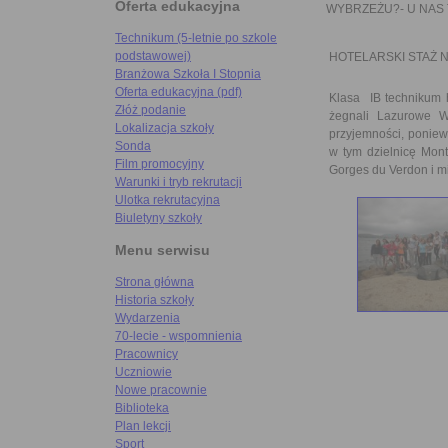
Oferta edukacyjna
WYBRZEŻU?- U NAS 
Technikum (5-letnie po szkole
podstawowej)
HOTELARSKI STAŻ 
Branżowa Szkoła I Stopnia
Oferta edukacyjna (pdf)
Klasa IB technikum 
Złóż podanie
żegnali Lazurowe Wy
Lokalizacja szkoły
przyjemności, poniew
Sonda
w tym dzielnicę Mont
Film promocyjny
Gorges du Verdon i mi
Warunki i tryb rekrutacji
Ulotka rekrutacyjna
Biuletyny szkoły
Menu serwisu
Strona główna
Historia szkoły
Wydarzenia
70-lecie - wspomnienia
Pracownicy
Uczniowie
Nowe pracownie
Biblioteka
Plan lekcji
Sport