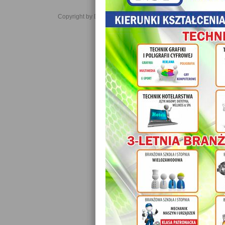
Copyright by Daniel JabĹoĹski 2006-2021. All rights reserved