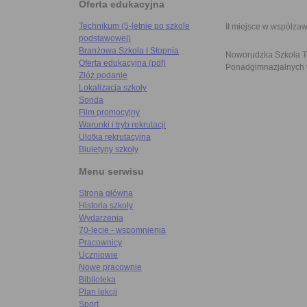
Oferta edukacyjna
Technikum (5-letnie po szkole
II miejsce w współza
podstawowej)
Branżowa Szkoła I Stopnia
Noworudzka Szkoła Te
Oferta edukacyjna (pdf)
Ponadgimnazjalnych 
Złóż podanie
Lokalizacja szkoły
Sonda
Film promocyjny
Warunki i tryb rekrutacji
Ulotka rekrutacyjna
Biuletyny szkoły
Menu serwisu
Strona główna
Historia szkoły
Wydarzenia
70-lecie - wspomnienia
Pracownicy
Uczniowie
Nowe pracownie
Biblioteka
Plan lekcji
Sport