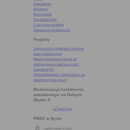
Dokumenty
Konkursy
Wolontariat
Przydatne linki
Lista podręczników
Deklaracja dostępności
Projekty
Zagraniczna mobilność szkolnej
kadry edukacyjnej
Międzypowiatowa droga do
edukacyjnego sukcesu szkół
zawodowych
Wykwalifikowani rzemieślnicy na
lokalnym rynku pracy
Modernizacja kształcenia
zawodowego na Dolnym
Śląsku II
PWSZ w Nysie