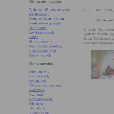
Oferta edukacyjna
Technikum (5-letnie po szkole
11.11.1918 r. - PAMI
podstawowej)
Branżowa Szkoła I Stopnia
„Pamięć jest
Oferta edukacyjna (pdf)
Złóż podanie
Z okazji Narodowego
Lokalizacja szkoły
wystawa, w której wy
Sonda
Beata Skibińska wra
Film promocyjny
Aleksandrą Kurasińsk
Warunki i tryb rekrutacji
Ulotka rekrutacyjna
Biuletyny szkoły
Menu serwisu
Strona główna
Historia szkoły
Wydarzenia
70-lecie - wspomnienia
Pracownicy
Uczniowie
Nowe pracownie
Biblioteka
Aktualności
Galeria zdjęć