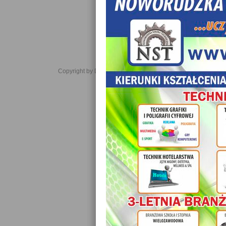
Copyright by Daniel JabĹoĹski 2006-2021. All rights reserved