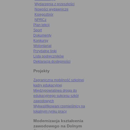
Wydarzenia z przeszłości
Nowości wydawnicze
Księgozbiór
NPRCz
Plan lekcji
Sport
Dokumenty
Konkursy
Wolontariat
Przydatne linki
Lista podręczników
Deklaracja dostępności
Projekty
Zagraniczna mobilność szkolnej
kadry edukacyjnej
Międzypowiatowa droga do
edukacyjnego sukcesu szkół
zawodowych
Wykwalifikowani rzemieślnicy na
lokalnym rynku pracy
Modernizacja kształcenia
zawodowego na Dolnym