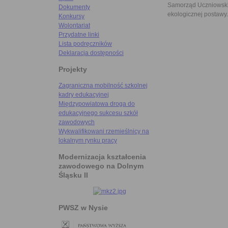
Samorząd Uczniowski 
Dokumenty
ekologicznej postawy.
Konkursy
Wolontariat
Przydatne linki
Lista podręczników
Deklaracja dostępności
Projekty
Zagraniczna mobilność szkolnej
kadry edukacyjnej
Międzypowiatowa droga do
edukacyjnego sukcesu szkół
zawodowych
Wykwalifikowani rzemieślnicy na
lokalnym rynku pracy
Modernizacja kształcenia
zawodowego na Dolnym
Śląsku II
PWSZ w Nysie