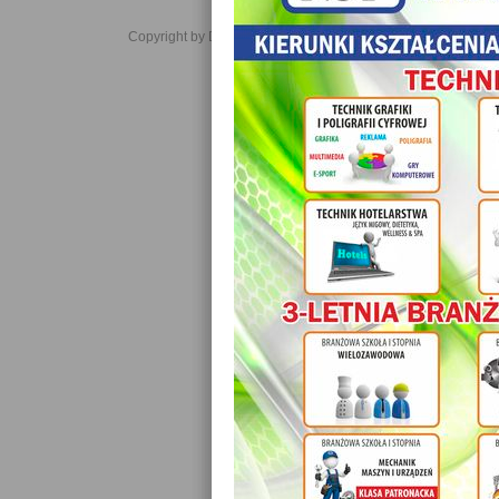
Copyright by Daniel JabĹoĹski 2006-2021. All rights reserved