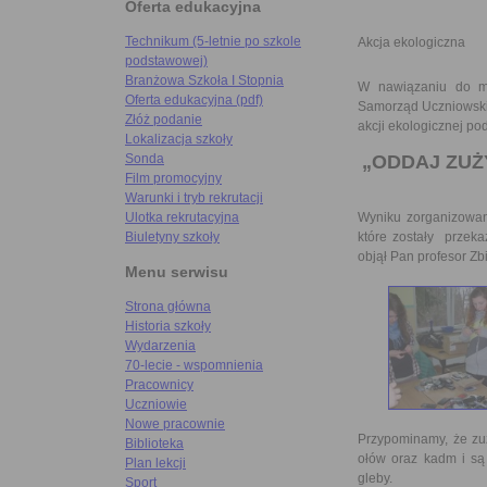
Oferta edukacyjna
Technikum (5-letnie po szkole
Akcja ekologiczna
podstawowej)
Branżowa Szkoła I Stopnia
W nawiązaniu do mi
Oferta edukacyjna (pdf)
Samorząd Uczniowski 
Złóż podanie
akcji ekologicznej po
Lokalizacja szkoły
„ODDAJ ZUŻ
Sonda
Film promocyjny
Warunki i tryb rekrutacji
Wyniku zorganizowan
Ulotka rekrutacyjna
które zostały przek
Biuletyny szkoły
objął Pan profesor Zb
Menu serwisu
Strona główna
Historia szkoły
Wydarzenia
70-lecie - wspomnienia
Pracownicy
Uczniowie
Nowe pracownie
Przypominamy, że zuż
Biblioteka
ołów oraz kadm i są
Plan lekcji
gleby.
Sport